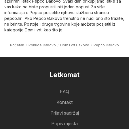
ažurirani letak Pepco Đakovo. Svaki dan prikupljamo letke za
vas kako ne biste propustili niti jedan popust. Za više
informacija o Pepco posjetite njihovu službenu stranicu
pepco.hr
. Ako Pepco Đakovo trenutno ne nudi ono što tražite,
ne brinite. Postoje i druge trgovine koje možete posjetiti iz
kategorije
Dom i vrt
, kao što je .
Početak
Ponude Đakovo
Dom i vrt Đakovo
Pepco Đakovo
Letkomat
FAQ
Kontakt
Prijavi sadržaj
Popis mjesta