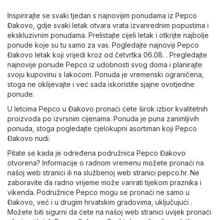
Inspirirajte se svaki tjedan s najnovijim ponudama iz Pepco
Đakovo, gdje svaki letak otvara vrata izvanrednim popustima i
ekskluzivnim ponudama. Prelistajte cijeli letak i otkrijte najbolje
ponude koje su tu samo za vas. Pogledajte najnoviji Pepco
Đakovo letak koji vrijedi kroz od četvrtka 06.08. . Pregledajte
najnovije ponude Pepco iz udobnosti svog doma i planirajte
svoju kupovinu s lakoćom. Ponuda je vremenski ograničena,
stoga ne oklijevajte i već sada iskoristite sjajne ovotjedne
ponude.
U letcima Pepco u Đakovo pronaći ćete širok izbor kvalitetnih
proizvoda po izvrsnim cijenama. Ponuda je puna zanimljivih
ponuda, stoga pogledajte cjelokupni asortiman koji Pepco
Đakovo nudi.
Pitate se kada je određena podružnica Pepco Đakovo
otvorena? Informacije o radnom vremenu možete pronaći na
našoj web stranici ili na službenoj web stranici
pepco.hr
. Ne
zaboravite da radno vrijeme može varirati tijekom praznika i
vikenda. Podružnice Pepco mogu se pronaći ne samo u
Đakovo, već i u drugim hrvatskim gradovima, uključujući .
Možete biti sigurni da ćete na našoj web stranici uvijek pronaći