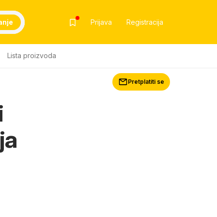
anje
Prijava
Registracija
Lista proizvoda
Pretplatiti se
i
ja