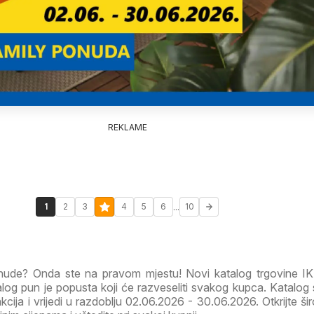
REKLAME
...
1
2
3
4
5
6
10
ponude? Onda ste na pravom mjestu! Novi katalog trgovine 
og pun je popusta koji će razveseliti svakog kupca. Katalog 
akcija i vrijedi u razdoblju 02.06.2026 - 30.06.2026. Otkrijte ši