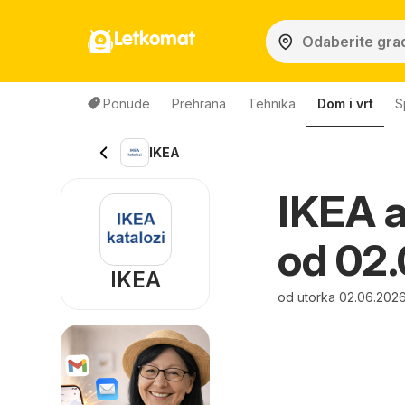
Letkomat
Ponude
Prehrana
Tehnika
Dom i vrt
S
IKEA
IKEA a
od 02.
IKEA
od utorka 02.06.202