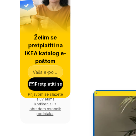
Želim se
pretplatiti na
IKEA katalog e-
poštom
Pretplatiti se
Prijavom se slažete
s
uvjetima
korištenja
i s
obradom osobnih
podataka
.