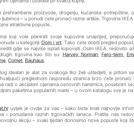
im cijenama i uštedite pri svakoj kupnji.
li prehrambene proizvode, drogeriju, kućanske potrepštine, od
ljubimce – u ponudi ćete pronaći razne artikle. Trgovina IKEA
rojne atraktivne popuste.
a koji vole planirati svoje kupovine unaprijed, preporuč
ponude u kategoriji
Dom i vrt
. Tako ćete dobiti pregled popust
orediti gdje se najviše isplati kupovati. Osim IKEA, redovito a
drugih trgovina kao što su:
Harvey Norman
,
Fero-term
,
Em
me
,
Comet
,
Bauhaus
.
g idealan je alat za svakoga tko želi uštedjeti, a pritom se
Zahvaljujući preglednom rasporedu stranica brzo ćete pronaći
 se radi o akcijskim cijenama osnovnih namirnica, posebnim s
voljnim paketima popularnih marki – u ovom katalogu sve je n
t.hr
uvijek je ovdje za vas – kako biste imali najnovije infor
ma i ponudama raznih trgovačkih lanaca. Pratite nas redov
 povoljnu akciju – svaki tjedan donosimo nove popuste koji š