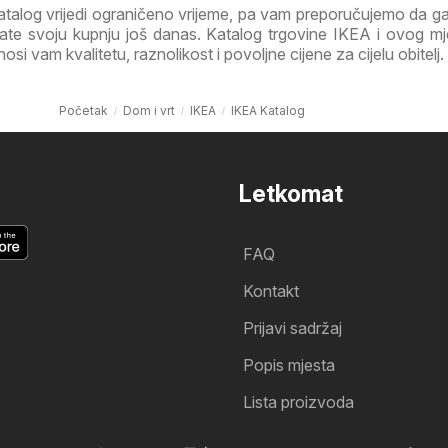
atalog vrijedi ograničeno vrijeme, pa vam preporučujemo da 
irate svoju kupnju još danas. Katalog trgovine IKEA i ovog m
i vam kvalitetu, raznolikost i povoljne cijene za cijelu obitelj.
Početak
Dom i vrt
IKEA
IKEA Katalog
Letkomat
FAQ
Kontakt
Prijavi sadržaj
Popis mjesta
Lista proizvoda