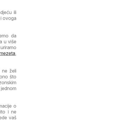
jeću ili
 i ovoga
ujemo da
a u više
žuriramo
mezeta
,
 ne želi
 ono što
ezonskim
a jednom
macije o
ito i ne
tede vaš