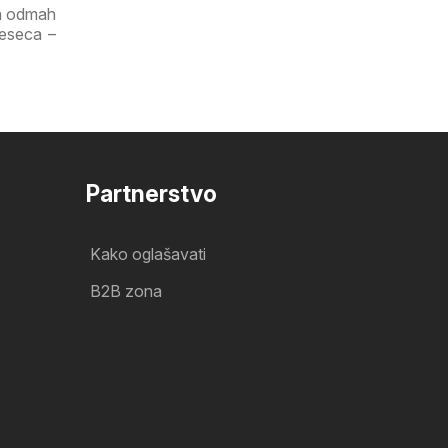
ga odmah
jeseca –
Partnerstvo
Kako oglašavati
B2B zona