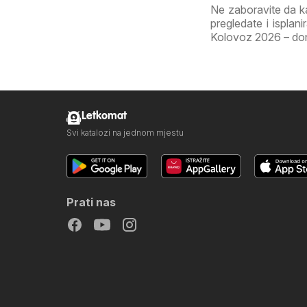
Ne zaboravite da k
pregledate i isplan
Kolovoz 2026 – donos
Letkomat
Svi katalozi na jednom mjestu
Prati nas