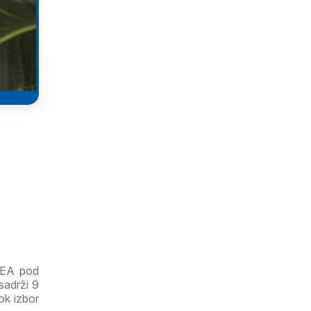
IKEA pod
sadrži 9
rok izbor