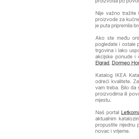
proizvoda po povoljn
Nije važno tražite 
proizvode za kućne 
je puta pripremila b
Ako ste među onim
pogledate i ostale 
trgovina i lako usp
akcijske ponude i 
Elgrad
,
Dormeo Ho
Katalog IKEA Katalo
odreći kvalitete. 
vam treba. Bilo da
proizvodima ili po
mjestu.
Naš portal
Letkoma
aktualnim katalozi
propustite nijednu
novac i vrijeme.