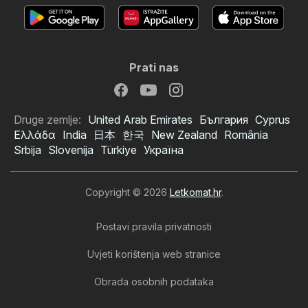
Prati nas
Druge zemlje:
United Arab Emirates
България
Cyprus
Ελλάδα
India
日本
한국
New Zealand
România
Srbija
Slovenija
Türkiye
Україна
Copyright © 2026
Letkomat.hr
.
Postavi pravila privatnosti
Uvjeti korištenja web stranice
Obrada osobnih podataka