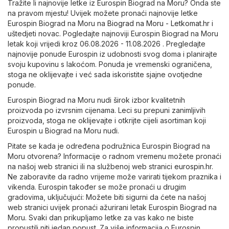
Tražite li najnovije letke iz Eurospin Biograd na Moru? Onda ste
na pravom mjestu! Uvijek možete pronaći najnovije letke
Eurospin Biograd na Moru na
Biograd na Moru - Letkomat.hr
i
uštedjeti novac. Pogledajte najnoviji Eurospin Biograd na Moru
letak koji vrijedi kroz 06.08.2026 - 11.08.2026 . Pregledajte
najnovije ponude Eurospin iz udobnosti svog doma i planirajte
svoju kupovinu s lakoćom. Ponuda je vremenski ograničena,
stoga ne oklijevajte i već sada iskoristite sjajne ovotjedne
ponude.
Eurospin Biograd na Moru nudi širok izbor kvalitetnih
proizvoda po izvrsnim cijenama. Leci su prepuni zanimljivih
proizvoda, stoga ne oklijevajte i otkrijte cijeli asortiman koji
Eurospin u Biograd na Moru nudi.
Pitate se kada je određena podružnica Eurospin Biograd na
Moru otvorena? Informacije o radnom vremenu možete pronaći
na našoj web stranici ili na službenoj web stranici
eurospin.hr
.
Ne zaboravite da radno vrijeme može varirati tijekom praznika i
vikenda. Eurospin također se može pronaći u drugim
gradovima, uključujući: Možete biti sigurni da ćete na našoj
web stranici uvijek pronaći ažurirani letak Eurospin Biograd na
Moru. Svaki dan prikupljamo letke za vas kako ne biste
propustili niti jedan popust. Za više informacija o Eurospin