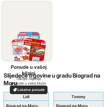
Ponude u vašoj
blizini
Slijedeće trgovine u gradu Biograd na
Otkrijte najbolje
Moru
ponude u vašoj blizini
Lokalne ponude
Lidl
Tommy
Biograd na Moru
Biograd na Moru