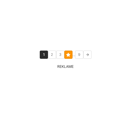
...
1
2
3
9
REKLAME