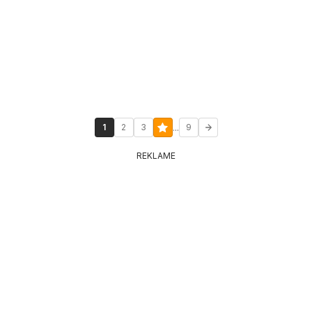
...
1
2
3
9
REKLAME