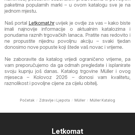
paketima popularnih marki – u ovom katalogu sve je na
jednom mjestu.
Naš portal
Letkomat.hr
uvijek je ovdje za vas – kako biste
imali najnovije informacije o aktualnim katalozima i
ponudama raznih trgovačkih lanaca. Pratite nas redovito i
ne propustite nijednu povoljnu akciju – svaki tjedan
donosimo nove popuste koji štede vaš novac i vrijeme.
Ne zaboravite da katalog vrijedi ograničeno vrijeme, pa
vam preporučujemo da ga odmah pregledate i isplanirate
svoju kupnju još danas. Katalog trgovine Müller i ovog
mjeseca – Kolovoz 2026 – donosi vam kvalitetu,
raznolikost i povoljne cijene za cijelu obitelj.
Početak
Zdravlje i Ljepota
Müller
Müller Katalog
Letkomat