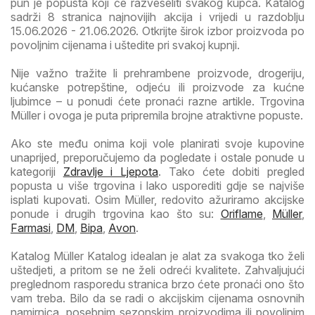
pun je popusta koji će razveseliti svakog kupca. Katalog
sadrži 8 stranica najnovijih akcija i vrijedi u razdoblju
15.06.2026 - 21.06.2026. Otkrijte širok izbor proizvoda po
povoljnim cijenama i uštedite pri svakoj kupnji.
Nije važno tražite li prehrambene proizvode, drogeriju,
kućanske potrepštine, odjeću ili proizvode za kućne
ljubimce – u ponudi ćete pronaći razne artikle. Trgovina
Müller i ovoga je puta pripremila brojne atraktivne popuste.
Ako ste među onima koji vole planirati svoje kupovine
unaprijed, preporučujemo da pogledate i ostale ponude u
kategoriji
Zdravlje i Ljepota
. Tako ćete dobiti pregled
popusta u više trgovina i lako usporediti gdje se najviše
isplati kupovati. Osim Müller, redovito ažuriramo akcijske
ponude i drugih trgovina kao što su:
Oriflame
,
Müller
,
Farmasi
,
DM
,
Bipa
,
Avon
.
Katalog Müller Katalog idealan je alat za svakoga tko želi
uštedjeti, a pritom se ne želi odreći kvalitete. Zahvaljujući
preglednom rasporedu stranica brzo ćete pronaći ono što
vam treba. Bilo da se radi o akcijskim cijenama osnovnih
namirnica, posebnim sezonskim proizvodima ili povoljnim