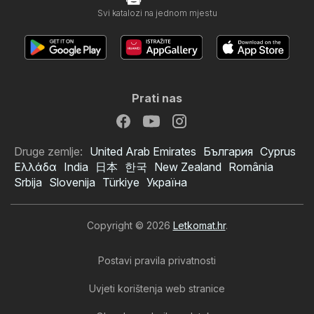
Svi katalozi na jednom mjestu
Prati nas
Druge zemlje:
United Arab Emirates
България
Cyprus
Ελλάδα
India
日本
한국
New Zealand
România
Srbija
Slovenija
Türkiye
Україна
Copyright © 2026
Letkomat.hr
.
Postavi pravila privatnosti
Uvjeti korištenja web stranice