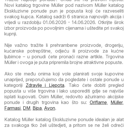
Novi katalog trgovine Müller pod nazivom Müller katalog
Ekskluzivne ponude pun je popusta koji će razveseliti
svakog kupca. Katalog sadrži 6 stranica najnovijih akcija i
vrijedi u razdoblju 01.06.2026 - 14.06.2026. Otkrijte širok
izbor proizvoda po povoljnim cijenama i uštedite pri svakoj
kupnji.
Nije važno tražite li prehrambene proizvode, drogeriju,
kućanske potrepštine, odjeću ili proizvode za kućne
ljubimce – u ponudi ćete pronaći razne artikle. Trgovina
Müller i ovoga je puta pripremila brojne atraktivne popuste.
Ako ste među onima koji vole planirati svoje kupovine
unaprijed, preporučujemo da pogledate i ostale ponude u
kategoriji
Zdravlje i Ljepota
. Tako ćete dobiti pregled
popusta u više trgovina i lako usporediti gdje se najviše
isplati kupovati. Osim Müller, redovito ažuriramo akcijske
ponude i drugih trgovina kao što su:
Oriflame
,
Müller
,
Farmasi
,
DM
,
Bipa
,
Avon
.
Katalog Müller katalog Ekskluzivne ponude idealan je alat
za svakoga tko želi uštedjeti, a pritom se ne želi odreći