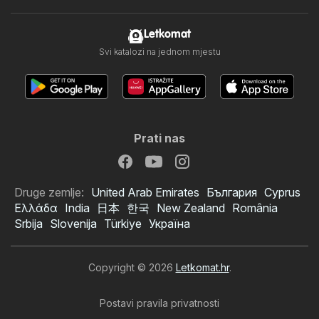
Letkomat
Svi katalozi na jednom mjestu
Prati nas
Druge zemlje:
United Arab Emirates
България
Cyprus
Ελλάδα
India
日本
한국
New Zealand
România
Srbija
Slovenija
Türkiye
Україна
Copyright © 2026
Letkomat.hr
.
Postavi pravila privatnosti