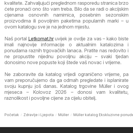
kvalitete. Zahvaljujući preglednom rasporedu stranica brzo
ćete pronaći ono što vam treba. Bilo da se radi o akcijskim
cijenama osnovnih namirnica, posebnim sezonskim
proizvodima ili povoljnim paketima popularnih marki – u
ovom katalogu sve je na jednom mjestu.
Naš portal
Letkomat.hr
uvijek je ovdje za vas – kako biste
imali najnovije informacije o aktualnim katalozima i
ponudama raznih trgovačkih lanaca. Pratite nas redovito i
ne propustite nijednu povoljnu akciju – svaki tjedan
donosimo nove popuste koji štede vaš novac i vrijeme.
Ne zaboravite da katalog vrijedi ograničeno vrijeme, pa
vam preporučujemo da ga odmah pregledate i isplanirate
svoju kupnju još danas. Katalog trgovine Müller i ovog
mjeseca – Kolovoz 2026 – donosi vam kvalitetu,
raznolikost i povoljne cijene za cijelu obitelj.
Početak
Zdravlje i Ljepota
Müller
Müller katalog Ekskluzivne ponud