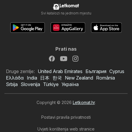
Letkomat
Svi katalozi na jednom mjestu
Prati nas
Druge zemlje:
United Arab Emirates
България
Cyprus
Ελλάδα
India
日本
한국
New Zealand
România
Srbija
Slovenija
Türkiye
Україна
Copyright © 2026
Letkomat.hr
.
Postavi pravila privatnosti
Uvjeti korištenja web stranice