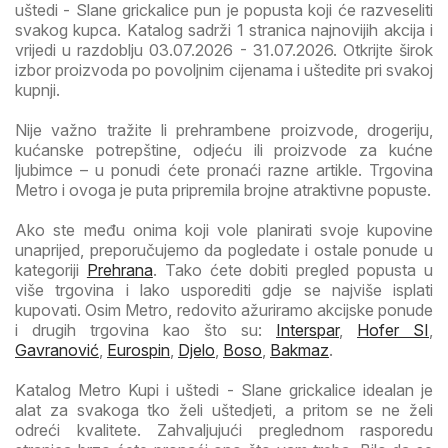
uštedi - Slane grickalice pun je popusta koji će razveseliti
svakog kupca. Katalog sadrži 1 stranica najnovijih akcija i
vrijedi u razdoblju 03.07.2026 - 31.07.2026. Otkrijte širok
izbor proizvoda po povoljnim cijenama i uštedite pri svakoj
kupnji.
Nije važno tražite li prehrambene proizvode, drogeriju,
kućanske potrepštine, odjeću ili proizvode za kućne
ljubimce – u ponudi ćete pronaći razne artikle. Trgovina
Metro i ovoga je puta pripremila brojne atraktivne popuste.
Ako ste među onima koji vole planirati svoje kupovine
unaprijed, preporučujemo da pogledate i ostale ponude u
kategoriji
Prehrana
. Tako ćete dobiti pregled popusta u
više trgovina i lako usporediti gdje se najviše isplati
kupovati. Osim Metro, redovito ažuriramo akcijske ponude
i drugih trgovina kao što su:
Interspar
,
Hofer SI
,
Gavranović
,
Eurospin
,
Djelo
,
Boso
,
Bakmaz
.
Katalog Metro Kupi i uštedi - Slane grickalice idealan je
alat za svakoga tko želi uštedjeti, a pritom se ne želi
odreći kvalitete. Zahvaljujući preglednom rasporedu