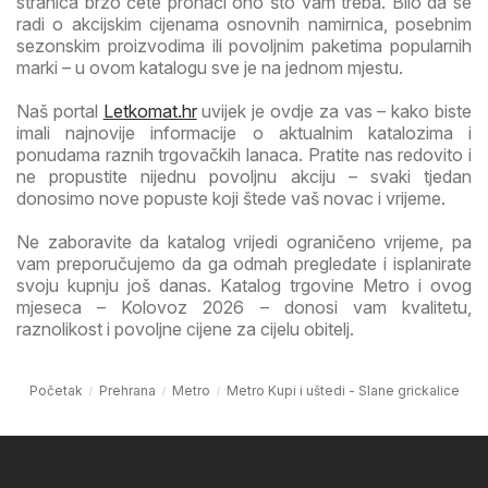
stranica brzo ćete pronaći ono što vam treba. Bilo da se
radi o akcijskim cijenama osnovnih namirnica, posebnim
sezonskim proizvodima ili povoljnim paketima popularnih
marki – u ovom katalogu sve je na jednom mjestu.
Naš portal
Letkomat.hr
uvijek je ovdje za vas – kako biste
imali najnovije informacije o aktualnim katalozima i
ponudama raznih trgovačkih lanaca. Pratite nas redovito i
ne propustite nijednu povoljnu akciju – svaki tjedan
donosimo nove popuste koji štede vaš novac i vrijeme.
Ne zaboravite da katalog vrijedi ograničeno vrijeme, pa
vam preporučujemo da ga odmah pregledate i isplanirate
svoju kupnju još danas. Katalog trgovine Metro i ovog
mjeseca – Kolovoz 2026 – donosi vam kvalitetu,
raznolikost i povoljne cijene za cijelu obitelj.
Početak
Prehrana
Metro
Metro Kupi i uštedi - Slane grickalice