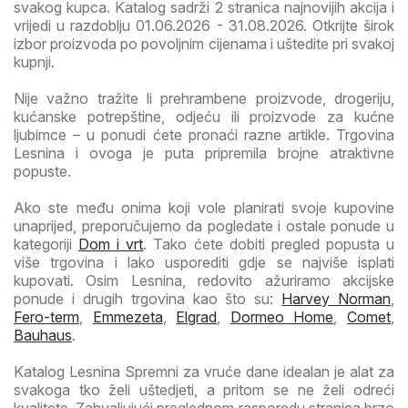
svakog kupca. Katalog sadrži 2 stranica najnovijih akcija i
vrijedi u razdoblju 01.06.2026 - 31.08.2026. Otkrijte širok
izbor proizvoda po povoljnim cijenama i uštedite pri svakoj
kupnji.
Nije važno tražite li prehrambene proizvode, drogeriju,
kućanske potrepštine, odjeću ili proizvode za kućne
ljubimce – u ponudi ćete pronaći razne artikle. Trgovina
Lesnina i ovoga je puta pripremila brojne atraktivne
popuste.
Ako ste među onima koji vole planirati svoje kupovine
unaprijed, preporučujemo da pogledate i ostale ponude u
kategoriji
Dom i vrt
. Tako ćete dobiti pregled popusta u
više trgovina i lako usporediti gdje se najviše isplati
kupovati. Osim Lesnina, redovito ažuriramo akcijske
ponude i drugih trgovina kao što su:
Harvey Norman
,
Fero-term
,
Emmezeta
,
Elgrad
,
Dormeo Home
,
Comet
,
Bauhaus
.
Katalog Lesnina Spremni za vruće dane idealan je alat za
svakoga tko želi uštedjeti, a pritom se ne želi odreći
kvalitete. Zahvaljujući preglednom rasporedu stranica brzo