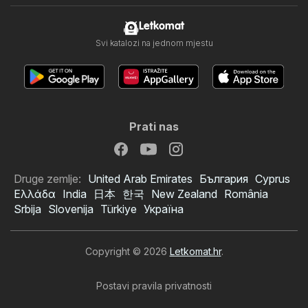
Letkomat
Svi katalozi na jednom mjestu
Prati nas
Druge zemlje:
United Arab Emirates
България
Cyprus
Ελλάδα
India
日本
한국
New Zealand
România
Srbija
Slovenija
Türkiye
Україна
Copyright © 2026
Letkomat.hr
.
Postavi pravila privatnosti