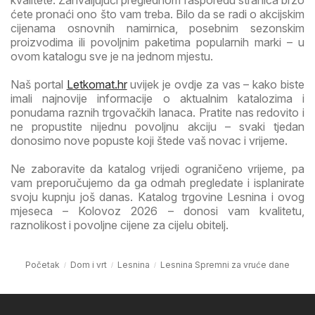
ćete pronaći ono što vam treba. Bilo da se radi o akcijskim
cijenama osnovnih namirnica, posebnim sezonskim
proizvodima ili povoljnim paketima popularnih marki – u
ovom katalogu sve je na jednom mjestu.
Naš portal
Letkomat.hr
uvijek je ovdje za vas – kako biste
imali najnovije informacije o aktualnim katalozima i
ponudama raznih trgovačkih lanaca. Pratite nas redovito i
ne propustite nijednu povoljnu akciju – svaki tjedan
donosimo nove popuste koji štede vaš novac i vrijeme.
Ne zaboravite da katalog vrijedi ograničeno vrijeme, pa
vam preporučujemo da ga odmah pregledate i isplanirate
svoju kupnju još danas. Katalog trgovine Lesnina i ovog
mjeseca – Kolovoz 2026 – donosi vam kvalitetu,
raznolikost i povoljne cijene za cijelu obitelj.
Početak
Dom i vrt
Lesnina
Lesnina Spremni za vruće dane