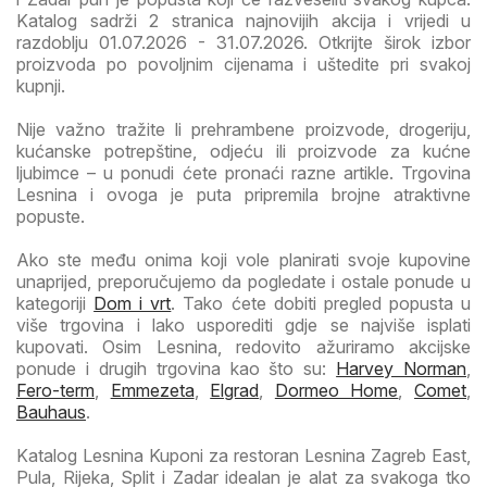
Katalog sadrži 2 stranica najnovijih akcija i vrijedi u
razdoblju 01.07.2026 - 31.07.2026. Otkrijte širok izbor
proizvoda po povoljnim cijenama i uštedite pri svakoj
kupnji.
Nije važno tražite li prehrambene proizvode, drogeriju,
kućanske potrepštine, odjeću ili proizvode za kućne
ljubimce – u ponudi ćete pronaći razne artikle. Trgovina
Lesnina i ovoga je puta pripremila brojne atraktivne
popuste.
Ako ste među onima koji vole planirati svoje kupovine
unaprijed, preporučujemo da pogledate i ostale ponude u
kategoriji
Dom i vrt
. Tako ćete dobiti pregled popusta u
više trgovina i lako usporediti gdje se najviše isplati
kupovati. Osim Lesnina, redovito ažuriramo akcijske
ponude i drugih trgovina kao što su:
Harvey Norman
,
Fero-term
,
Emmezeta
,
Elgrad
,
Dormeo Home
,
Comet
,
Bauhaus
.
Katalog Lesnina Kuponi za restoran Lesnina Zagreb East,
Pula, Rijeka, Split i Zadar idealan je alat za svakoga tko