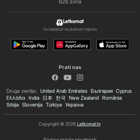
B2B zona
Letkomat
Svi katalozi na jednom mjestu
Prati nas
Druge zemlje:
United Arab Emirates
България
Cyprus
Ελλάδα
India
日本
한국
New Zealand
România
Srbija
Slovenija
Türkiye
Україна
Copyright © 2026
Letkomat.hr
.
Postavi pravila privatnosti