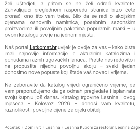
želi uštedjeti, a pritom se ne želi odreći kvalitete.
Zahvaljujući preglednom rasporedu stranica brzo ćete
pronaći ono što vam treba. Bilo da se radi o akcijskim
cijenama osnovnih namirnica, posebnim sezonskim
proizvodima ili povoljnim paketima popularnih marki – u
ovom katalogu sve je na jednom mjestu.
Naš portal
Letkomat.hr
uvijek je ovdje za vas – kako biste
imali najnovije informacije o aktualnim katalozima i
ponudama raznih trgovačkih lanaca. Pratite nas redovito i
ne propustite nijednu povoljnu akciju – svaki tjedan
donosimo nove popuste koji štede vaš novac i vrijeme.
Ne zaboravite da katalog vrijedi ograničeno vrijeme, pa
vam preporučujemo da ga odmah pregledate i isplanirate
svoju kupnju još danas. Katalog trgovine Lesnina i ovog
mjeseca – Kolovoz 2026 – donosi vam kvalitetu,
raznolikost i povoljne cijene za cijelu obitelj.
Početak
Dom i vrt
Lesnina
Lesnina Kuponi za restoran Lesnina Zagreb 