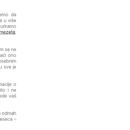
ujemo da
a u više
ažuriramo
mezeta
,
om se ne
naći ono
osebnim
u sve je
macije o
ito i ne
tede vaš
ga odmah
jeseca –