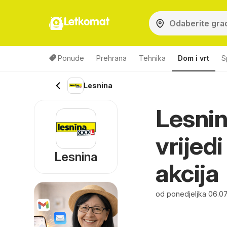
Letkomat
Ponude
Prehrana
Tehnika
Dom i vrt
S
Lesnina
Lesnin
vrijed
Lesnina
akcija
od ponedjeljka 06.0