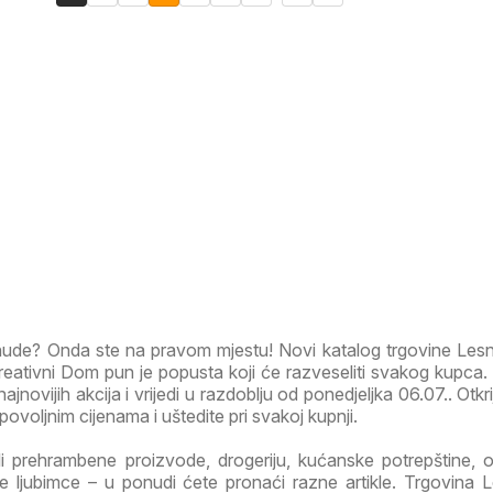
onude? Onda ste na pravom mjestu! Novi katalog trgovine Les
eativni Dom pun je popusta koji će razveseliti svakog kupca.
ajnovijih akcija i vrijedi u razdoblju od ponedjeljka 06.07.. Otkri
ovoljnim cijenama i uštedite pri svakoj kupnji.
li prehrambene proizvode, drogeriju, kućanske potrepštine, od
 ljubimce – u ponudi ćete pronaći razne artikle. Trgovina L