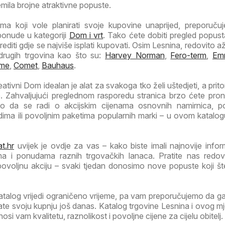
emila brojne atraktivne popuste.
a koji vole planirati svoje kupovine unaprijed, preporuč
ponude u kategoriji
Dom i vrt
. Tako ćete dobiti pregled popust
rediti gdje se najviše isplati kupovati. Osim Lesnina, redovito 
drugih trgovina kao što su:
Harvey Norman
,
Fero-term
,
Em
me
,
Comet
,
Bauhaus
.
ativni Dom idealan je alat za svakoga tko želi uštedjeti, a prit
te. Zahvaljujući preglednom rasporedu stranica brzo ćete pro
lo da se radi o akcijskim cijenama osnovnih namirnica, p
ima ili povoljnim paketima popularnih marki – u ovom katalog
t.hr
uvijek je ovdje za vas – kako biste imali najnovije infor
ma i ponudama raznih trgovačkih lanaca. Pratite nas redov
 povoljnu akciju – svaki tjedan donosimo nove popuste koji š
atalog vrijedi ograničeno vrijeme, pa vam preporučujemo da 
irate svoju kupnju još danas. Katalog trgovine Lesnina i ovog m
i vam kvalitetu, raznolikost i povoljne cijene za cijelu obitelj.