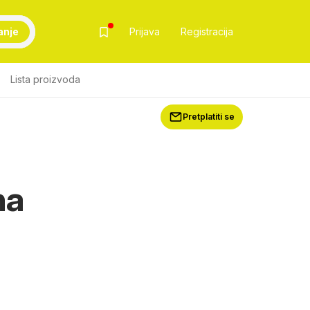
anje
Prijava
Registracija
Lista proizvoda
Pretplatiti se
na