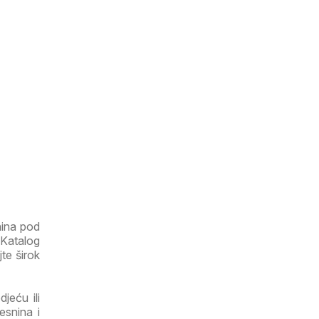
nina pod
 Katalog
jte širok
jeću ili
esnina i