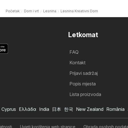
Početak
Dom i vrt
Lesnina
Lesnina Kreativni Dom
Letkomat
FAQ
Kontakt
Prijavi sadržaj
Popis mjesta
Lista proizvoda
Cyprus
Ελλάδα
India
日本
한국
New Zealand
România
Lesnina katalog
Želim se pretplatiti na katalog
atnosti
Uvjeti korištenja web stranice
Obrada osobnih podat