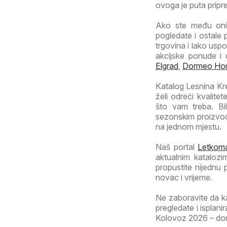
ovoga je puta pripr
Ako ste među onim
pogledate i ostale 
trgovina i lako uspo
akcijske ponude i 
Elgrad
,
Dormeo Ho
Katalog Lesnina Kre
želi odreći kvalite
što vam treba. Bi
sezonskim proizvod
na jednom mjestu.
Naš portal
Letkoma
aktualnim katalozi
propustite nijednu
novac i vrijeme.
Ne zaboravite da k
pregledate i isplan
Kolovoz 2026 – donos