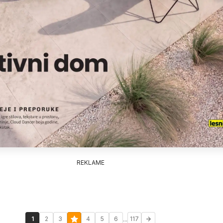
REKLAME
...
1
2
3
4
5
6
117