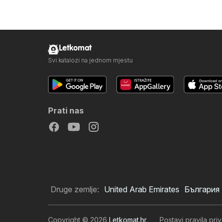
Letkomat
Svi katalozi na jednom mjestu
Prati nas
Druge zemlje:
United Arab Emirates
България
Copyright © 2026
Letkomat.hr
.
Postavi pravila priv