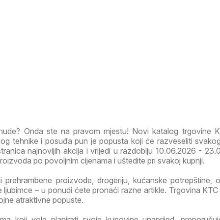
ponude? Onda ste na pravom mjestu! Novi katalog trgovine
g tehnike i posuđa pun je popusta koji će razveseliti svako
tranica najnovijih akcija i vrijedi u razdoblju 10.06.2026 - 23.
 proizvoda po povoljnim cijenama i uštedite pri svakoj kupnji.
li prehrambene proizvode, drogeriju, kućanske potrepštine, od
ljubimce – u ponudi ćete pronaći razne artikle. Trgovina KTC
rojne atraktivne popuste.
a koji vole planirati svoje kupovine unaprijed, preporuč