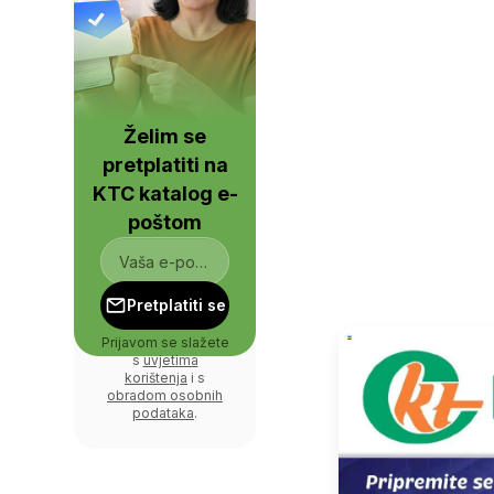
Želim se
pretplatiti na
KTC katalog e-
poštom
Pretplatiti se
Prijavom se slažete
s
uvjetima
korištenja
i s
obradom osobnih
podataka
.