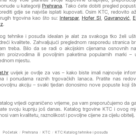
ponude u kategoriji
Prehrana
. Tako ćete dobiti pregled popust
orediti gdje se najviše isplati kupovati. Osim KTC, redovito a
drugih trgovina kao što su:
Interspar
,
Hofer SI
,
Gavranović
,
E
az
.
g tehnike i posuđa idealan je alat za svakoga tko želi ušte
dreći kvalitete. Zahvaljujući preglednom rasporedu stranica b
m treba. Bilo da se radi o akcijskim cijenama osnovnih na
m proizvodima ili povoljnim paketima popularnih marki –
jednom mjestu.
t.hr
uvijek je ovdje za vas – kako biste imali najnovije infor
ma i ponudama raznih trgovačkih lanaca. Pratite nas redov
 povoljnu akciju – svaki tjedan donosimo nove popuste koji š
atalog vrijedi ograničeno vrijeme, pa vam preporučujemo da 
nirate svoju kupnju još danas. Katalog trgovine KTC i ovog m
i vam kvalitetu, raznolikost i povoljne cijene za cijelu obitelj.
Početak
Prehrana
KTC
KTC Katalog tehnike i posuđa