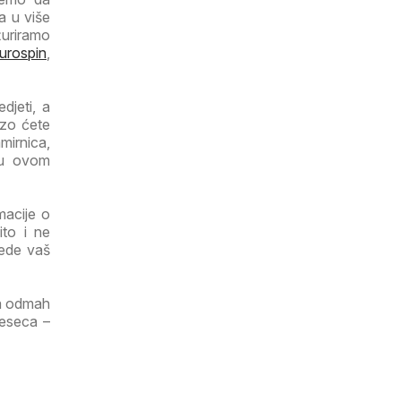
a u više
žuriramo
urospin
,
djeti, a
rzo ćete
mirnica,
 u ovom
macije o
ito i ne
tede vaš
ga odmah
jeseca –