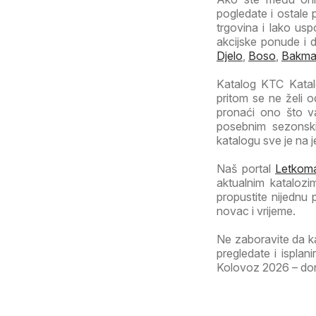
pogledate i ostale 
trgovina i lako usp
akcijske ponude i 
Djelo
,
Boso
,
Bakm
Katalog KTC Katalo
pritom se ne želi o
pronaći ono što va
posebnim sezonski
katalogu sve je na 
Naš portal
Letkoma
aktualnim katalozi
propustite nijednu
novac i vrijeme.
Ne zaboravite da k
pregledate i ispla
Kolovoz 2026 – donos