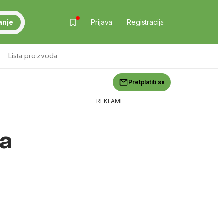
anje
Prijava
Registracija
Lista proizvoda
Pretplatiti se
REKLAME
ja