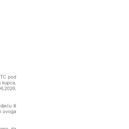
 KTC pod
g kupca.
06.2026.
jeću ili
 i ovoga
ujemo da