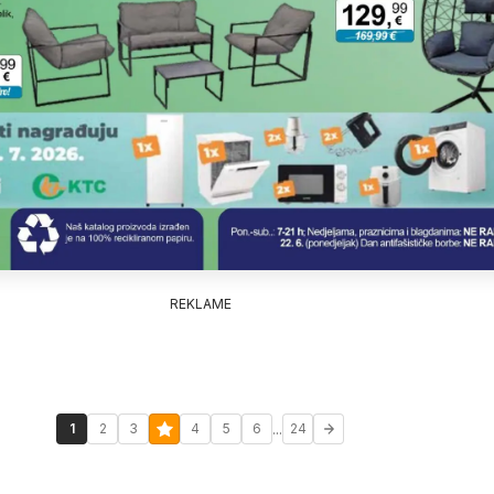
REKLAME
...
1
2
3
4
5
6
24