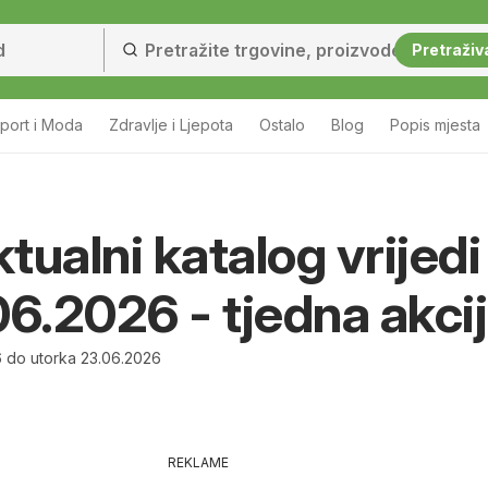
Pretraživ
port i Moda
Zdravlje i Ljepota
Ostalo
Blog
Popis mjesta
tualni katalog vrijedi
06.2026 - tjedna akci
6 do utorka 23.06.2026
REKLAME