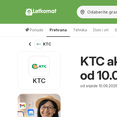
Letkomat
Ponude
Prehrana
Tehnika
Dom i vrt
S
KTC
KTC ak
od 10.
KTC
od srijede 10.06.202