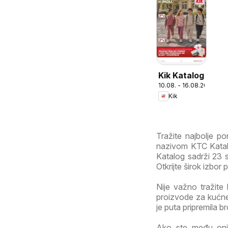
Kik Katalog
10.08. - 16.08.2026
Kik
Tražite najbolje 
nazivom KTC Katalo
Katalog sadrži 23 s
Otkrijte širok izbor
Nije važno tražite 
proizvode za kućne 
je puta pripremila b
Ako ste među onim