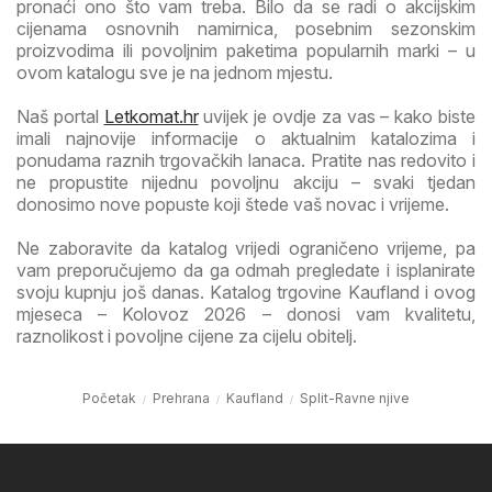
pronaći ono što vam treba. Bilo da se radi o akcijskim
cijenama osnovnih namirnica, posebnim sezonskim
proizvodima ili povoljnim paketima popularnih marki – u
ovom katalogu sve je na jednom mjestu.
Naš portal
Letkomat.hr
uvijek je ovdje za vas – kako biste
imali najnovije informacije o aktualnim katalozima i
ponudama raznih trgovačkih lanaca. Pratite nas redovito i
ne propustite nijednu povoljnu akciju – svaki tjedan
donosimo nove popuste koji štede vaš novac i vrijeme.
Ne zaboravite da katalog vrijedi ograničeno vrijeme, pa
vam preporučujemo da ga odmah pregledate i isplanirate
svoju kupnju još danas. Katalog trgovine Kaufland i ovog
mjeseca – Kolovoz 2026 – donosi vam kvalitetu,
raznolikost i povoljne cijene za cijelu obitelj.
Početak
Prehrana
Kaufland
Split-Ravne njive