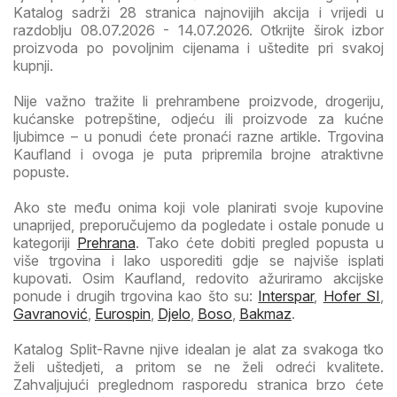
Katalog sadrži 28 stranica najnovijih akcija i vrijedi u
razdoblju 08.07.2026 - 14.07.2026. Otkrijte širok izbor
proizvoda po povoljnim cijenama i uštedite pri svakoj
kupnji.
Nije važno tražite li prehrambene proizvode, drogeriju,
kućanske potrepštine, odjeću ili proizvode za kućne
ljubimce – u ponudi ćete pronaći razne artikle. Trgovina
Kaufland i ovoga je puta pripremila brojne atraktivne
popuste.
Ako ste među onima koji vole planirati svoje kupovine
unaprijed, preporučujemo da pogledate i ostale ponude u
kategoriji
Prehrana
. Tako ćete dobiti pregled popusta u
više trgovina i lako usporediti gdje se najviše isplati
kupovati. Osim Kaufland, redovito ažuriramo akcijske
ponude i drugih trgovina kao što su:
Interspar
,
Hofer SI
,
Gavranović
,
Eurospin
,
Djelo
,
Boso
,
Bakmaz
.
Katalog Split-Ravne njive idealan je alat za svakoga tko
želi uštedjeti, a pritom se ne želi odreći kvalitete.
Zahvaljujući preglednom rasporedu stranica brzo ćete