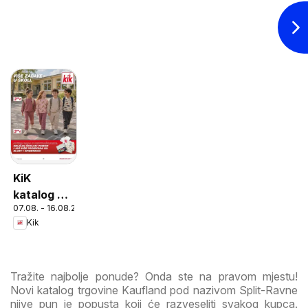
KiK
katalog do
07.08. - 16.08.2026
16.08.2026
Kik
Tražite najbolje ponude? Onda ste na pravom mjestu!
Novi katalog trgovine Kaufland pod nazivom Split-Ravne
njive pun je popusta koji će razveseliti svakog kupca.