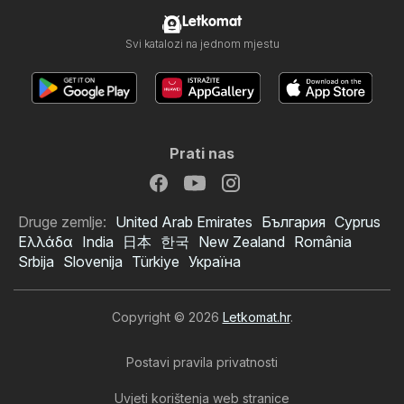
Letkomat
Svi katalozi na jednom mjestu
Prati nas
Druge zemlje:
United Arab Emirates
България
Cyprus
Ελλάδα
India
日本
한국
New Zealand
România
Srbija
Slovenija
Türkiye
Україна
Copyright © 2026
Letkomat.hr
.
Postavi pravila privatnosti
Uvjeti korištenja web stranice