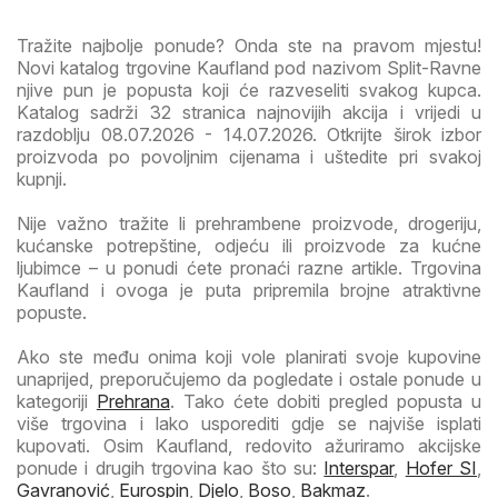
Tražite najbolje ponude? Onda ste na pravom mjestu!
Novi katalog trgovine Kaufland pod nazivom Split-Ravne
njive pun je popusta koji će razveseliti svakog kupca.
Katalog sadrži 32 stranica najnovijih akcija i vrijedi u
razdoblju 08.07.2026 - 14.07.2026. Otkrijte širok izbor
proizvoda po povoljnim cijenama i uštedite pri svakoj
kupnji.
Nije važno tražite li prehrambene proizvode, drogeriju,
kućanske potrepštine, odjeću ili proizvode za kućne
ljubimce – u ponudi ćete pronaći razne artikle. Trgovina
Kaufland i ovoga je puta pripremila brojne atraktivne
popuste.
Ako ste među onima koji vole planirati svoje kupovine
unaprijed, preporučujemo da pogledate i ostale ponude u
kategoriji
Prehrana
. Tako ćete dobiti pregled popusta u
više trgovina i lako usporediti gdje se najviše isplati
kupovati. Osim Kaufland, redovito ažuriramo akcijske
ponude i drugih trgovina kao što su:
Interspar
,
Hofer SI
,
Gavranović
,
Eurospin
,
Djelo
,
Boso
,
Bakmaz
.