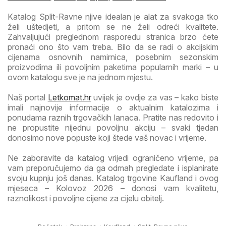
Katalog Split-Ravne njive idealan je alat za svakoga tko
želi uštedjeti, a pritom se ne želi odreći kvalitete.
Zahvaljujući preglednom rasporedu stranica brzo ćete
pronaći ono što vam treba. Bilo da se radi o akcijskim
cijenama osnovnih namirnica, posebnim sezonskim
proizvodima ili povoljnim paketima popularnih marki – u
ovom katalogu sve je na jednom mjestu.
Naš portal
Letkomat.hr
uvijek je ovdje za vas – kako biste
imali najnovije informacije o aktualnim katalozima i
ponudama raznih trgovačkih lanaca. Pratite nas redovito i
ne propustite nijednu povoljnu akciju – svaki tjedan
donosimo nove popuste koji štede vaš novac i vrijeme.
Ne zaboravite da katalog vrijedi ograničeno vrijeme, pa
vam preporučujemo da ga odmah pregledate i isplanirate
svoju kupnju još danas. Katalog trgovine Kaufland i ovog
mjeseca – Kolovoz 2026 – donosi vam kvalitetu,
raznolikost i povoljne cijene za cijelu obitelj.