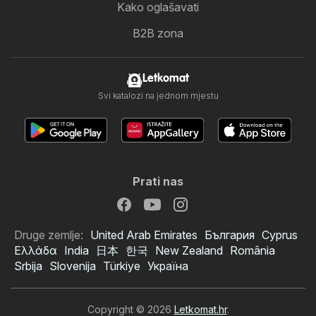
Kako oglašavati
B2B zona
Letkomat
Svi katalozi na jednom mjestu
Prati nas
Druge zemlje:
United Arab Emirates
България
Cyprus
Ελλάδα
India
日本
한국
New Zealand
România
Srbija
Slovenija
Türkiye
Україна
Copyright © 2026
Letkomat.hr
.