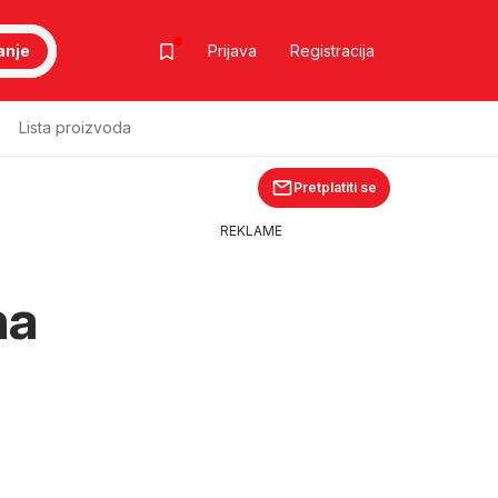
anje
Prijava
Registracija
Lista proizvoda
Pretplatiti se
REKLAME
na