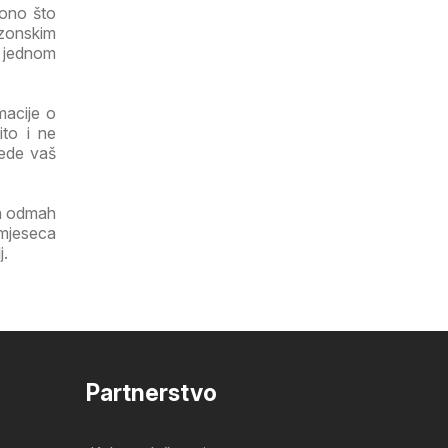
 ono što
ezonskim
a jednom
macije o
ito i ne
tede vaš
ga odmah
 mjeseca
j.
Partnerstvo