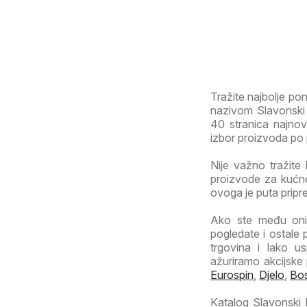
Tražite najbolje p
nazivom Slavonski 
40 stranica najnovi
izbor proizvoda po p
Nije važno tražite 
proizvode za kućne
ovoga je puta pripr
Ako ste među onim
pogledate i ostale 
trgovina i lako us
ažuriramo akcijske
Eurospin
,
Djelo
,
Bo
Katalog Slavonski B