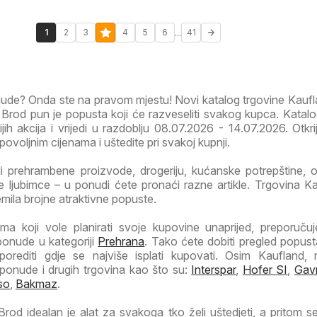
...
1
2
3
4
5
6
41
onude? Onda ste na pravom mjestu! Novi katalog trgovine Kauf
Brod pun je popusta koji će razveseliti svakog kupca. Katalo
jih akcija i vrijedi u razdoblju 08.07.2026 - 14.07.2026. Otkrij
ovoljnim cijenama i uštedite pri svakoj kupnji.
li prehrambene proizvode, drogeriju, kućanske potrepštine, od
 ljubimce – u ponudi ćete pronaći razne artikle. Trgovina Ka
emila brojne atraktivne popuste.
a koji vole planirati svoje kupovine unaprijed, preporuč
ponude u kategoriji
Prehrana
. Tako ćete dobiti pregled popust
porediti gdje se najviše isplati kupovati. Osim Kaufland, 
 ponude i drugih trgovina kao što su:
Interspar
,
Hofer SI
,
Gav
so
,
Bakmaz
.
rod idealan je alat za svakoga tko želi uštedjeti, a pritom se