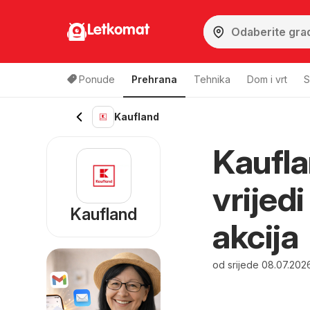
Letkomat
Ponude
Prehrana
Tehnika
Dom i vrt
S
Kaufland
Kaufla
vrijed
Kaufland
akcija
od srijede 08.07.202