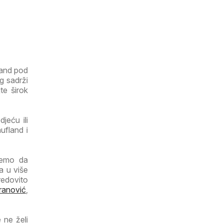
land pod
g sadrži
te širok
jeću ili
ufland i
ujemo da
a u više
redovito
ranović
,
 ne želi