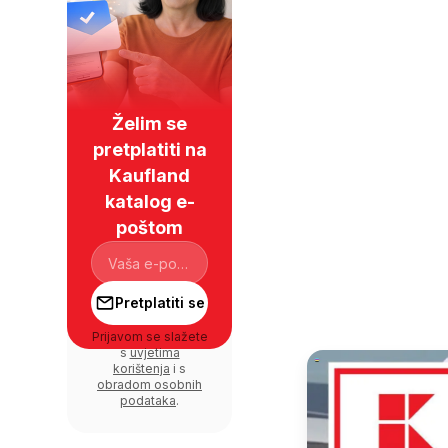
Želim se
pretplatiti na
Kaufland
katalog e-
poštom
Pretplatiti se
Prijavom se slažete
s
uvjetima
korištenja
i s
obradom osobnih
podataka
.