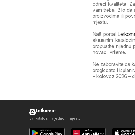
odreći kvalitete. 
vam treba. Bilo da
proizvodima ili po
mjestu.
Naš portal
Letkoma
aktualnim katalozi
propustite nijednu
novac i vrijeme.
Ne zaboravite da k
pregledate i isplan
– Kolovoz 2026 – don
Letkomat
Svi katalozi na jednom mjestu