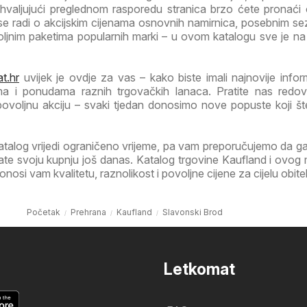
Zahvaljujući preglednom rasporedu stranica brzo ćete pronaći
 se radi o akcijskim cijenama osnovnih namirnica, posebnim s
voljnim paketima popularnih marki – u ovom katalogu sve je n
t.hr
uvijek je ovdje za vas – kako biste imali najnovije infor
ma i ponudama raznih trgovačkih lanaca. Pratite nas redov
 povoljnu akciju – svaki tjedan donosimo nove popuste koji š
atalog vrijedi ograničeno vrijeme, pa vam preporučujemo da 
irate svoju kupnju još danas. Katalog trgovine Kaufland i ovog
osi vam kvalitetu, raznolikost i povoljne cijene za cijelu obitel
Početak
Prehrana
Kaufland
Slavonski Brod
Letkomat