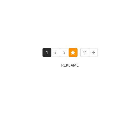
...
1
2
3
41
REKLAME