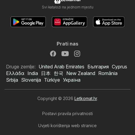
Svi katalozi na jednom mjestu
Prati nas
Druge zemlje:
United Arab Emirates
България
Cyprus
Ελλάδα
India
日本
한국
New Zealand
România
Srbija
Slovenija
Türkiye
Україна
Copyright © 2026
Letkomat.hr
.
Postavi pravila privatnosti
Uvjeti korištenja web stranice