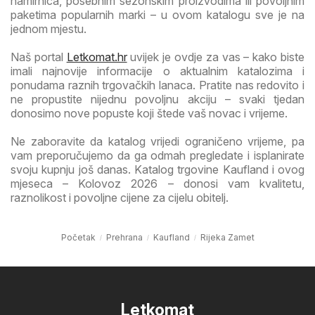
namirnica, posebnim sezonskim proizvodima ili povoljnim
paketima popularnih marki – u ovom katalogu sve je na
jednom mjestu.
Naš portal
Letkomat.hr
uvijek je ovdje za vas – kako biste
imali najnovije informacije o aktualnim katalozima i
ponudama raznih trgovačkih lanaca. Pratite nas redovito i
ne propustite nijednu povoljnu akciju – svaki tjedan
donosimo nove popuste koji štede vaš novac i vrijeme.
Ne zaboravite da katalog vrijedi ograničeno vrijeme, pa
vam preporučujemo da ga odmah pregledate i isplanirate
svoju kupnju još danas. Katalog trgovine Kaufland i ovog
mjeseca – Kolovoz 2026 – donosi vam kvalitetu,
raznolikost i povoljne cijene za cijelu obitelj.
Početak
Prehrana
Kaufland
Rijeka Zamet
Letkomat