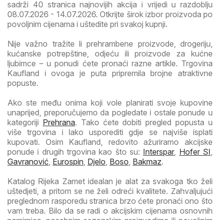
sadrži 40 stranica najnovijih akcija i vrijedi u razdoblju
08.07.2026 - 14.07.2026. Otkrijte širok izbor proizvoda po
povoljnim cijenama i uštedite pri svakoj kupnji.
Nije važno tražite li prehrambene proizvode, drogeriju,
kućanske potrepštine, odjeću ili proizvode za kućne
ljubimce – u ponudi ćete pronaći razne artikle. Trgovina
Kaufland i ovoga je puta pripremila brojne atraktivne
popuste.
Ako ste među onima koji vole planirati svoje kupovine
unaprijed, preporučujemo da pogledate i ostale ponude u
kategoriji
Prehrana
. Tako ćete dobiti pregled popusta u
više trgovina i lako usporediti gdje se najviše isplati
kupovati. Osim Kaufland, redovito ažuriramo akcijske
ponude i drugih trgovina kao što su:
Interspar
,
Hofer SI
,
Gavranović
,
Eurospin
,
Djelo
,
Boso
,
Bakmaz
.
Katalog Rijeka Zamet idealan je alat za svakoga tko želi
uštedjeti, a pritom se ne želi odreći kvalitete. Zahvaljujući
preglednom rasporedu stranica brzo ćete pronaći ono što
vam treba. Bilo da se radi o akcijskim cijenama osnovnih