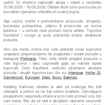
sadrži 32 stranica najnovijih akcija i vrijedi u razdoblju
10.06.2026 - 16.06.2026. Otkrijte širok izbor proizvoda po
povoljnim cijenama i uštedite pri svakoj kupnji.
Nije važno tražite li prehrambene proizvode, drogeriju,
kućanske potrepštine, odjeću ili proizvode za kućne
ljubimce – u ponudi ćete pronaći razne artikle. Trgovina
Kaufland i ovoga je puta pripremila brojne atraktivne
popuste.
Ako ste među onima koji vole planirati svoje kupovine
unaprijed, preporučujemo da pogledate i ostale ponude u
kategoriji
Prehrana
. Tako ćete dobiti pregled popusta u
više trgovina i lako usporediti gdje se najviše isplati
kupovati. Osim Kaufland, redovito ažuriramo akcijske
ponude i drugih trgovina kao što su:
Interspar
,
Hofer SI
,
Gavranović
,
Eurospin
,
Djelo
,
Boso
,
Bakmaz
.
Katalog Karlovac idealan je alat za svakoga tko želi
uštedjeti, a pritom se ne želi odreći kvalitete. Zahvaljujući
preglednom rasporedu stranica brzo ćete pronaći ono što
vam treba. Bilo da se radi o akcijskim cijenama osnovnih