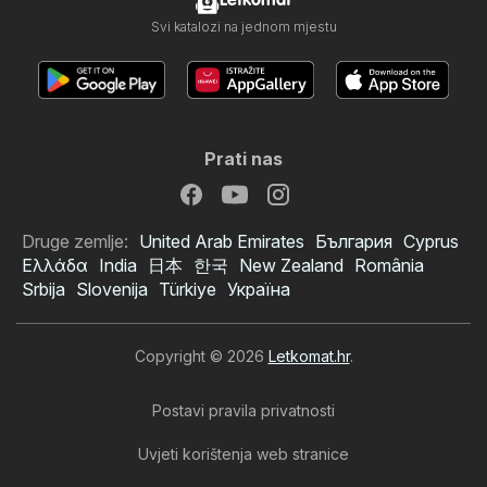
Letkomat
Svi katalozi na jednom mjestu
Prati nas
Druge zemlje:
United Arab Emirates
България
Cyprus
Ελλάδα
India
日本
한국
New Zealand
România
Srbija
Slovenija
Türkiye
Україна
Copyright © 2026
Letkomat.hr
.
Postavi pravila privatnosti
Uvjeti korištenja web stranice