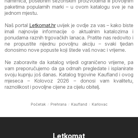
namirnica, posebnim sezonskim proizvodima ili povoljnim
paketima popularnih marki – u ovom katalogu sve je na
jednom mjestu.
Naš portal
Letkomat.hr
uvijek je ovdje za vas – kako biste
imali najnovije informacije o aktualnim katalozima i
ponudama raznih trgovačkih lanaca. Pratite nas redovito i
ne propustite nijednu povoljnu akciju – svaki tjedan
donosimo nove popuste koji štede vaš novac i vrijeme.
Ne zaboravite da katalog vrijedi ograničeno vrijeme, pa
vam preporučujemo da ga odmah pregledate i isplanirate
svoju kupnju još danas. Katalog trgovine Kaufland i ovog
mjeseca – Kolovoz 2026 – donosi vam kvalitetu,
raznolikost i povoljne cijene za cijelu obitelj.
Početak
Prehrana
Kaufland
Karlovac
Letkomat