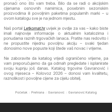
pronaći ono što vam treba. Bilo da se radi o akcijskim
cijenama osnovnih namirnica, posebnim sezonskim
proizvodima ili povoljnim paketima popularnih marki – u
ovom katalogu sve je na jednom mjestu.
Naš portal
Letkomat.hr
uvijek je ovdje za vas – kako biste
imali najnovije informacije o aktualnim katalozima i
ponudama raznih trgovačkih lanaca. Pratite nas redovito i
ne propustite nijednu povoljnu akciju – svaki tjedan
donosimo nove popuste koji štede vaš novac i vrijeme.
Ne zaboravite da katalog vrijedi ograničeno vrijeme, pa
vam preporučujemo da ga odmah pregledate i isplanirate
svoju kupnju još danas. Katalog trgovine Gavranović i
ovog mjeseca – Kolovoz 2026 – donosi vam kvalitetu,
raznolikost i povoljne cijene za cijelu obitelj.
Početak
Prehrana
Gavranović
Gavranović Katalog