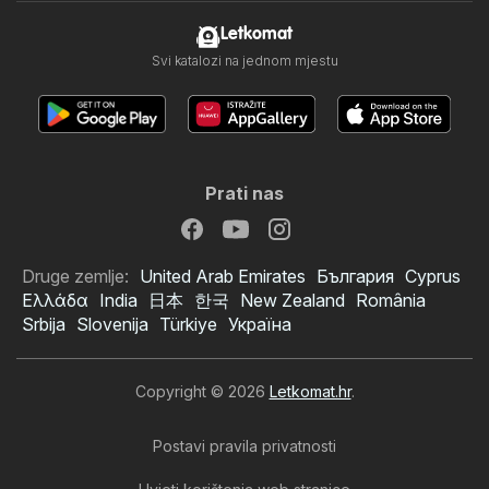
Letkomat
Svi katalozi na jednom mjestu
Prati nas
Druge zemlje:
United Arab Emirates
България
Cyprus
Ελλάδα
India
日本
한국
New Zealand
România
Srbija
Slovenija
Türkiye
Україна
Copyright © 2026
Letkomat.hr
.
Postavi pravila privatnosti