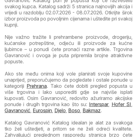
Gavranović Katalog pun je popusta koji će razveseliti
svakog kupca. Katalog sadrži 5 stranica najnovijih akcija i
vrijedi u razdoblju 02.07.2026 - 08.07.2026. Otkrijte širok
izbor proizvoda po povoljnim cijenama i uštedite pri svakoj
kupnji.
Nije važno tražite li prehrambene proizvode, drogeriju,
kućanske potrepštine, odjeću ili proizvode za kućne
ljubimce – u ponudi ćete pronaći razne artikle. Trgovina
Gavranović i ovoga je puta pripremila brojne atraktivne
popuste.
Ako ste među onima koji vole planirati svoje kupovine
unaprijed, preporučujemo da pogledate i ostale ponude u
kategoriji
Prehrana
. Tako ćete dobiti pregled popusta u
više trgovina i lako usporediti gdje se najviše isplati
kupovati. Osim Gavranović, redovito ažuriramo akcijske
ponude i drugih trgovina kao što su:
Interspar
,
Hofer SI
,
Gavranović
,
Eurospin
,
Djelo
,
Boso
,
Bakmaz
.
Katalog Gavranović Katalog idealan je alat za svakoga
tko želi uštedjeti, a pritom se ne želi odreći kvalitete.
Zahvaljujući preglednom rasporedu stranica brzo ćete