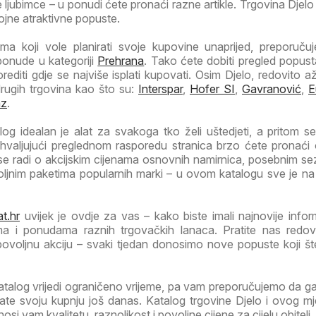
ljubimce – u ponudi ćete pronaći razne artikle. Trgovina Djelo
rojne atraktivne popuste.
a koji vole planirati svoje kupovine unaprijed, preporuč
ponude u kategoriji
Prehrana
. Tako ćete dobiti pregled popust
orediti gdje se najviše isplati kupovati. Osim Djelo, redovito a
drugih trgovina kao što su:
Interspar
,
Hofer SI
,
Gavranović
,
E
az
.
og idealan je alat za svakoga tko želi uštedjeti, a pritom se
Zahvaljujući preglednom rasporedu stranica brzo ćete pronaći
 se radi o akcijskim cijenama osnovnih namirnica, posebnim s
voljnim paketima popularnih marki – u ovom katalogu sve je n
t.hr
uvijek je ovdje za vas – kako biste imali najnovije infor
ma i ponudama raznih trgovačkih lanaca. Pratite nas redov
 povoljnu akciju – svaki tjedan donosimo nove popuste koji š
atalog vrijedi ograničeno vrijeme, pa vam preporučujemo da 
irate svoju kupnju još danas. Katalog trgovine Djelo i ovog m
i vam kvalitetu, raznolikost i povoljne cijene za cijelu obitelj.