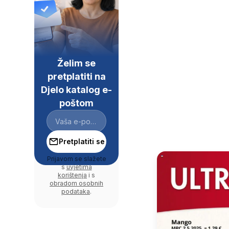
Želim se
pretplatiti na
Djelo katalog e-
poštom
Pretplatiti se
Prijavom se slažete
s
uvjetima
korištenja
i s
obradom osobnih
podataka
.