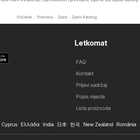
Početak
Prehrana
Djelo
Djelo Katalog
Letkomat
FAQ
Kontakt
Prijavi sadržaj
Popis mjesta
Lista proizvoda
Cyprus
Ελλάδα
India
日本
한국
New Zealand
România
Djelo katalog