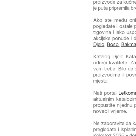
proizvode za kućne 
je puta pripremila b
Ako ste među onim
pogledate i ostale 
trgovina i lako usp
akcijske ponude i 
Djelo
,
Boso
,
Bakm
Katalog Djelo Katal
odreći kvalitete. 
vam treba. Bilo da
proizvodima ili po
mjestu.
Naš portal
Letkoma
aktualnim katalozi
propustite nijednu
novac i vrijeme.
Ne zaboravite da k
pregledate i isplan
Kolovoz 2026 – donos