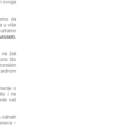
 i ovoga
ujemo da
a u više
žuriramo
urospin
,
 ne želi
 ono što
ezonskim
a jednom
macije o
ito i ne
tede vaš
ga odmah
jeseca –