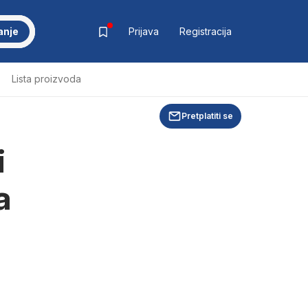
anje
Prijava
Registracija
Lista proizvoda
Pretplatiti se
i
a