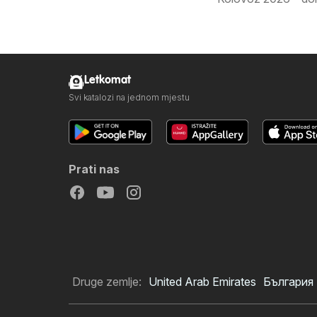
Letkomat
Svi katalozi na jednom mjestu
Prati nas
Druge zemlje:
United Arab Emirates
България