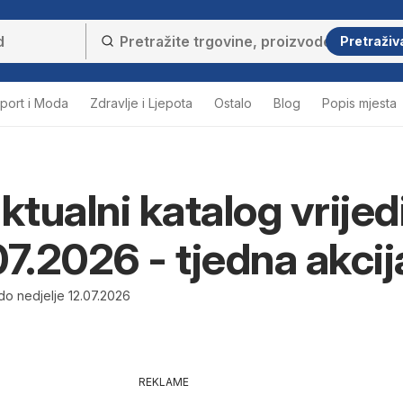
Pretraživ
port i Moda
Zdravlje i Ljepota
Ostalo
Blog
Popis mjesta
ktualni katalog vrijed
07.2026 - tjedna akcij
do nedjelje 12.07.2026
REKLAME