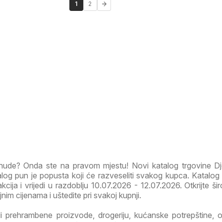
1
2
onude? Onda ste na pravom mjestu! Novi katalog trgovine D
og pun je popusta koji će razveseliti svakog kupca. Katalog 
akcija i vrijedi u razdoblju 10.07.2026 - 12.07.2026. Otkrijte ši
im cijenama i uštedite pri svakoj kupnji.
li prehrambene proizvode, drogeriju, kućanske potrepštine, od