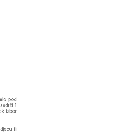
jelo pod
sadrži 1
rok izbor
jeću ili