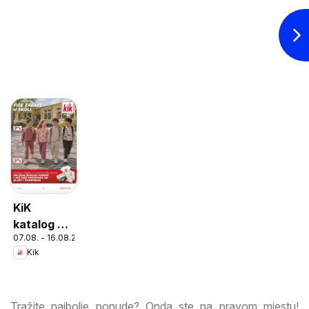
KiK
katalog do
07.08. - 16.08.2026
16.08.2026
Kik
Tražite najbolje ponude? Onda ste na pravom mjestu!