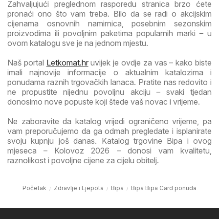
Zahvaljujući preglednom rasporedu stranica brzo ćete
pronaći ono što vam treba. Bilo da se radi o akcijskim
cijenama osnovnih namirnica, posebnim sezonskim
proizvodima ili povoljnim paketima popularnih marki – u
ovom katalogu sve je na jednom mjestu.
Naš portal
Letkomat.hr
uvijek je ovdje za vas – kako biste
imali najnovije informacije o aktualnim katalozima i
ponudama raznih trgovačkih lanaca. Pratite nas redovito i
ne propustite nijednu povoljnu akciju – svaki tjedan
donosimo nove popuste koji štede vaš novac i vrijeme.
Ne zaboravite da katalog vrijedi ograničeno vrijeme, pa
vam preporučujemo da ga odmah pregledate i isplanirate
svoju kupnju još danas. Katalog trgovine Bipa i ovog
mjeseca – Kolovoz 2026 – donosi vam kvalitetu,
raznolikost i povoljne cijene za cijelu obitelj.
Početak
Zdravlje i Ljepota
Bipa
Bipa Bipa Card ponuda