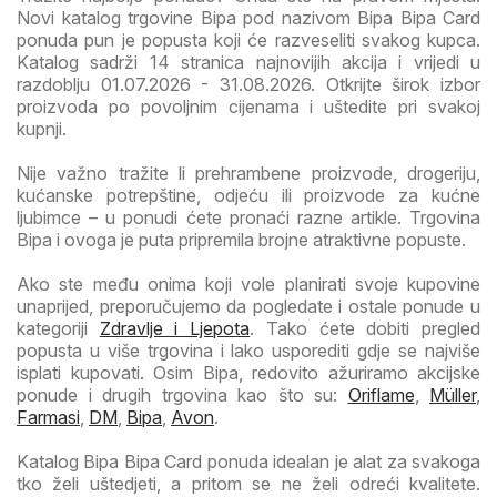
Novi katalog trgovine Bipa pod nazivom Bipa Bipa Card
ponuda pun je popusta koji će razveseliti svakog kupca.
Katalog sadrži 14 stranica najnovijih akcija i vrijedi u
razdoblju 01.07.2026 - 31.08.2026. Otkrijte širok izbor
proizvoda po povoljnim cijenama i uštedite pri svakoj
kupnji.
Nije važno tražite li prehrambene proizvode, drogeriju,
kućanske potrepštine, odjeću ili proizvode za kućne
ljubimce – u ponudi ćete pronaći razne artikle. Trgovina
Bipa i ovoga je puta pripremila brojne atraktivne popuste.
Ako ste među onima koji vole planirati svoje kupovine
unaprijed, preporučujemo da pogledate i ostale ponude u
kategoriji
Zdravlje i Ljepota
. Tako ćete dobiti pregled
popusta u više trgovina i lako usporediti gdje se najviše
isplati kupovati. Osim Bipa, redovito ažuriramo akcijske
ponude i drugih trgovina kao što su:
Oriflame
,
Müller
,
Farmasi
,
DM
,
Bipa
,
Avon
.
Katalog Bipa Bipa Card ponuda idealan je alat za svakoga
tko želi uštedjeti, a pritom se ne želi odreći kvalitete.