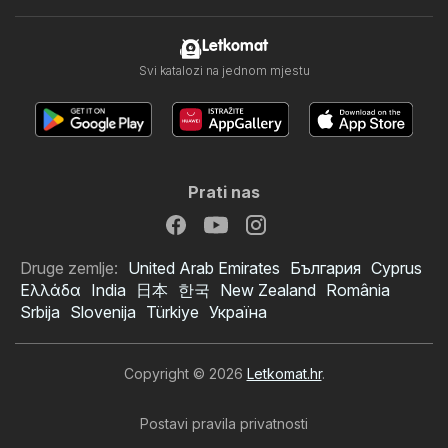
Letkomat
Svi katalozi na jednom mjestu
Prati nas
Druge zemlje:
United Arab Emirates
България
Cyprus
Ελλάδα
India
日本
한국
New Zealand
România
Srbija
Slovenija
Türkiye
Україна
Copyright © 2026
Letkomat.hr
.
Postavi pravila privatnosti