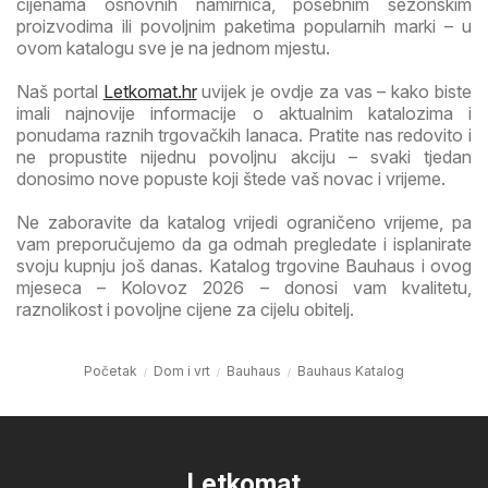
cijenama osnovnih namirnica, posebnim sezonskim
proizvodima ili povoljnim paketima popularnih marki – u
ovom katalogu sve je na jednom mjestu.
Naš portal
Letkomat.hr
uvijek je ovdje za vas – kako biste
imali najnovije informacije o aktualnim katalozima i
ponudama raznih trgovačkih lanaca. Pratite nas redovito i
ne propustite nijednu povoljnu akciju – svaki tjedan
donosimo nove popuste koji štede vaš novac i vrijeme.
Ne zaboravite da katalog vrijedi ograničeno vrijeme, pa
vam preporučujemo da ga odmah pregledate i isplanirate
svoju kupnju još danas. Katalog trgovine Bauhaus i ovog
mjeseca – Kolovoz 2026 – donosi vam kvalitetu,
raznolikost i povoljne cijene za cijelu obitelj.
Početak
Dom i vrt
Bauhaus
Bauhaus Katalog
Letkomat