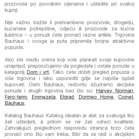
proizvoda po povoljnim cijenama i uštedite pri svakoj
kupnji.
Nije važno tražite li prehrambene proizvode, drogeriju,
kućanske potrepštine, odjeću ili proizvode za kućne
ljubimce – u ponudi ćete pronaći razne artikle. Trgovina
Bauhaus i ovoga je puta pripremila brojne atraktivne
popuste.
Ako ste među onima koji vole planirati svoje kupovine
unaprijed, preporučujemo da pogledate i ostale ponude u
kategoriji
Dom i vrt
. Tako ćete dobiti pregled popusta u
više trgovina i lako usporediti gdje se najviše isplati
kupovati. Osim Bauhaus, redovito ažuriramo akcijske
ponude i drugih trgovina kao što su:
Harvey Norman
,
Fero-term
,
Emmezeta
,
Elgrad
,
Dormeo Home
,
Comet
,
Bauhaus
.
Katalog Bauhaus Katalog idealan je alat za svakoga tko
želi uštedjeti, a pritom se ne želi odreći kvalitete.
Zahvaljujući preglednom rasporedu stranica brzo ćete
pronaći ono što vam treba. Bilo da se radi o akcijskim