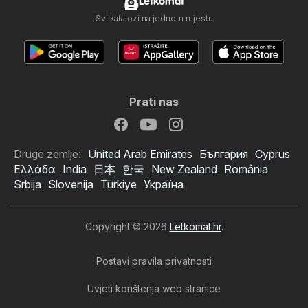
Letkomat
Svi katalozi na jednom mjestu
Prati nas
Druge zemlje:
United Arab Emirates
България
Cyprus
Ελλάδα
India
日本
한국
New Zealand
România
Srbija
Slovenija
Türkiye
Україна
Copyright © 2026
Letkomat.hr
.
Postavi pravila privatnosti
Uvjeti korištenja web stranice