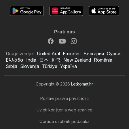
Prati nas
Druge zemlje:
United Arab Emirates
България
Cyprus
Ελλάδα
India
日本
한국
New Zealand
România
Srbija
Slovenija
Türkiye
Україна
Copyright © 2026
Letkomat.hr
.
Postavi pravila privatnosti
Uvjeti korištenja web stranice
Obrada osobnih podataka
Avon katalog