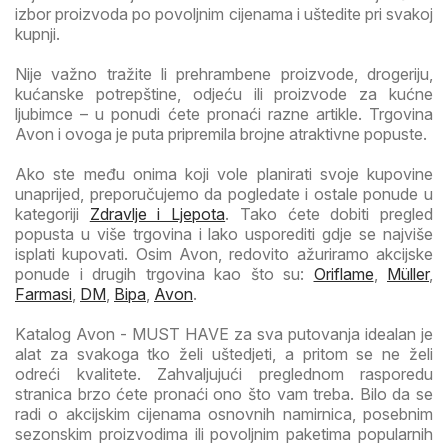
izbor proizvoda po povoljnim cijenama i uštedite pri svakoj
kupnji.
Nije važno tražite li prehrambene proizvode, drogeriju,
kućanske potrepštine, odjeću ili proizvode za kućne
ljubimce – u ponudi ćete pronaći razne artikle. Trgovina
Avon i ovoga je puta pripremila brojne atraktivne popuste.
Ako ste među onima koji vole planirati svoje kupovine
unaprijed, preporučujemo da pogledate i ostale ponude u
kategoriji
Zdravlje i Ljepota
. Tako ćete dobiti pregled
popusta u više trgovina i lako usporediti gdje se najviše
isplati kupovati. Osim Avon, redovito ažuriramo akcijske
ponude i drugih trgovina kao što su:
Oriflame
,
Müller
,
Farmasi
,
DM
,
Bipa
,
Avon
.
Katalog Avon - MUST HAVE za sva putovanja idealan je
alat za svakoga tko želi uštedjeti, a pritom se ne želi
odreći kvalitete. Zahvaljujući preglednom rasporedu
stranica brzo ćete pronaći ono što vam treba. Bilo da se
radi o akcijskim cijenama osnovnih namirnica, posebnim
sezonskim proizvodima ili povoljnim paketima popularnih