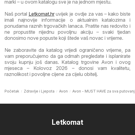
marki – u ovom katalogu sve je na jednom mjestu.
Naš portal
Letkomat.hr
uvijek je ovdje za vas – kako biste
imali najnovije informacije o aktualnim katalozima i
ponudama raznih trgovačkih lanaca. Pratite nas redovito i
ne propustite nijednu povoljnu akciju – svaki tjedan
donosimo nove popuste koji štede vaš novac i vrijeme.
Ne zaboravite da katalog vrijedi ograničeno vrijeme, pa
vam preporučujemo da ga odmah pregledate i isplanirate
svoju kupnju još danas. Katalog trgovine Avon i ovog
mjeseca – Kolovoz 2026 – donosi vam kvalitetu,
raznolikost i povoljne cijene za cijelu obitelj.
Početak
Zdravlje i Ljepota
Avon
Avon - MUST HAVE za sva putovanj
Letkomat