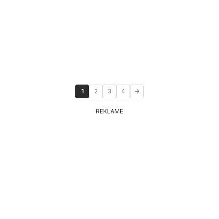
1
2
3
4
REKLAME