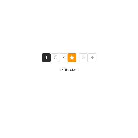
...
1
2
3
9
REKLAME