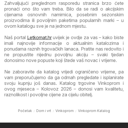
Zahvaljujući preglednom rasporedu stranica brzo ćete
pronaći ono što vam treba. Bilo da se radi o akcijskim
cijenama osnovnih namirnica, posebnim sezonskim
proizvodima ili povoljnim paketima popularnih marki – u
ovom katalogu sve je na jednom mjestu.
Naš portal
Letkomat.hr
uvijek je ovdje za vas – kako biste
imali najnovije informacije o aktualnim katalozima i
ponudama raznih trgovačkih lanaca. Pratite nas redovito i
ne propustite nijednu povoljnu akciju – svaki tjedan
donosimo nove popuste koji štede vaš novac i vrijeme.
Ne zaboravite da katalog vrijedi ograničeno vrijeme, pa
vam preporučujemo da ga odmah pregledate i isplanirate
svoju kupnju još danas. Katalog trgovine Vinkoprom i
ovog mjeseca – Kolovoz 2026 – donosi vam kvalitetu,
raznolikost i povoljne cijene za cijelu obitelj.
Početak
Dom i vrt
Vinkoprom
Vinkoprom Katalog