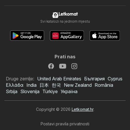
Letkomat
Svi katalozi na jednom mjestu
Prati nas
Druge zemlje:
United Arab Emirates
България
Cyprus
Ελλάδα
India
日本
한국
New Zealand
România
Srbija
Slovenija
Türkiye
Україна
Copyright © 2026
Letkomat.hr
.
Postavi pravila privatnosti