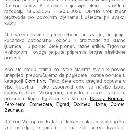
Katalog sadrži 8 stranica najnovijih akcija i vrijedi u
razdoblju 18.05.2026 - 19.06.2026. Otkrijte širok izbor
proizvoda po povoljnim cijenama i uštedite pri svakoj
kupnji.
Nije važno tražite li prehrambene proizvode, drogeriju,
kućanske potrepštine, odjeću ili proizvode za kućne
ljubimce – u ponudi ćete pronaći razne artikle. Trgovina
Vinkoprom i ovoga je puta pripremila brojne atraktivne
popuste.
Ako ste među onima koji vole planirati svoje kupovine
unaprijed, preporučujemo da pogledate i ostale ponude u
kategoriji
Dom i vrt
. Tako ćete dobiti pregled popusta u
više trgovina i lako usporediti gdje se najviše isplati
kupovati. Osim Vinkoprom, redovito ažuriramo akcijske
ponude i drugih trgovina kao što su:
Harvey Norman
,
Fero-term
,
Emmezeta
,
Elgrad
,
Dormeo Home
,
Comet
,
Bauhaus
.
Katalog Vinkoprom Katalog idealan je alat za svakoga tko
želi uštedjeti, a pritom se ne želi odreći kvalitete.