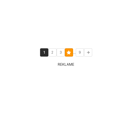
...
1
2
3
9
REKLAME