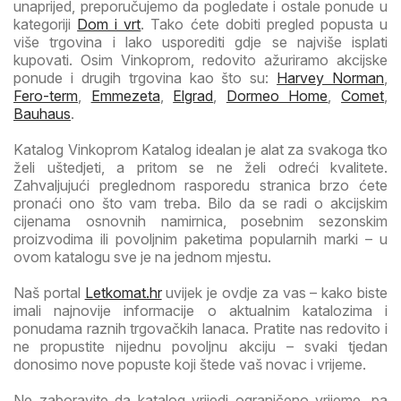
unaprijed, preporučujemo da pogledate i ostale ponude u
kategoriji
Dom i vrt
. Tako ćete dobiti pregled popusta u
više trgovina i lako usporediti gdje se najviše isplati
kupovati. Osim Vinkoprom, redovito ažuriramo akcijske
ponude i drugih trgovina kao što su:
Harvey Norman
,
Fero-term
,
Emmezeta
,
Elgrad
,
Dormeo Home
,
Comet
,
Bauhaus
.
Katalog Vinkoprom Katalog idealan je alat za svakoga tko
želi uštedjeti, a pritom se ne želi odreći kvalitete.
Zahvaljujući preglednom rasporedu stranica brzo ćete
pronaći ono što vam treba. Bilo da se radi o akcijskim
cijenama osnovnih namirnica, posebnim sezonskim
proizvodima ili povoljnim paketima popularnih marki – u
ovom katalogu sve je na jednom mjestu.
Naš portal
Letkomat.hr
uvijek je ovdje za vas – kako biste
imali najnovije informacije o aktualnim katalozima i
ponudama raznih trgovačkih lanaca. Pratite nas redovito i
ne propustite nijednu povoljnu akciju – svaki tjedan
donosimo nove popuste koji štede vaš novac i vrijeme.
Ne zaboravite da katalog vrijedi ograničeno vrijeme, pa