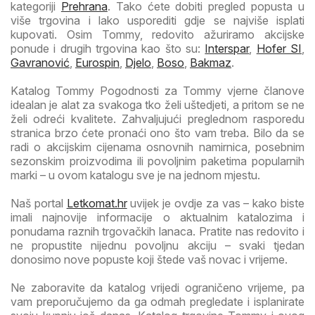
kategoriji
Prehrana
. Tako ćete dobiti pregled popusta u
više trgovina i lako usporediti gdje se najviše isplati
kupovati. Osim Tommy, redovito ažuriramo akcijske
ponude i drugih trgovina kao što su:
Interspar
,
Hofer SI
,
Gavranović
,
Eurospin
,
Djelo
,
Boso
,
Bakmaz
.
Katalog Tommy Pogodnosti za Tommy vjerne članove
idealan je alat za svakoga tko želi uštedjeti, a pritom se ne
želi odreći kvalitete. Zahvaljujući preglednom rasporedu
stranica brzo ćete pronaći ono što vam treba. Bilo da se
radi o akcijskim cijenama osnovnih namirnica, posebnim
sezonskim proizvodima ili povoljnim paketima popularnih
marki – u ovom katalogu sve je na jednom mjestu.
Naš portal
Letkomat.hr
uvijek je ovdje za vas – kako biste
imali najnovije informacije o aktualnim katalozima i
ponudama raznih trgovačkih lanaca. Pratite nas redovito i
ne propustite nijednu povoljnu akciju – svaki tjedan
donosimo nove popuste koji štede vaš novac i vrijeme.
Ne zaboravite da katalog vrijedi ograničeno vrijeme, pa
vam preporučujemo da ga odmah pregledate i isplanirate