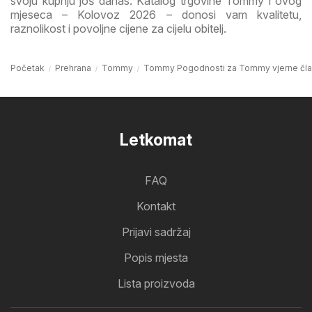
svoju kupnju još danas. Katalog trgovine Tommy i ovog
mjeseca – Kolovoz 2026 – donosi vam kvalitetu,
raznolikost i povoljne cijene za cijelu obitelj.
Početak
Prehrana
Tommy
Tommy Pogodnosti za Tommy vjerne čl
Letkomat
FAQ
Kontakt
Prijavi sadržaj
Popis mjesta
Lista proizvoda