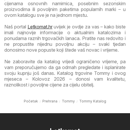
cijenama osnovnih namirnica, posebnim sezonskim
proizvodima ili povoljnim paketima popularnih marki – u
ovom katalogu sve je na jednom mjestu.
Naš portal
Letkomat.hr
uvijek je ovdje za vas – kako biste
imali najnovije informacije o aktualnim katalozima i
ponudama raznih trgovačkih lanaca. Pratite nas redovito i
ne propustite nijednu povoljnu akciju – svaki tjedan
donosimo nove popuste koji štede vaš novac i vrijeme.
Ne zaboravite da katalog vrijedi ograničeno vrijeme, pa
vam preporučujemo da ga odmah pregledate i isplanirate
svoju kupnju još danas. Katalog trgovine Tommy i ovog
mjeseca – Kolovoz 2026 – donosi vam kvalitetu,
raznolikost i povoljne cijene za cijelu obitelj.
Početak
Prehrana
Tommy
Tommy Katalog