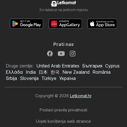
Letkomat
Svi katalozi na jednom mjestu
Prati nas
Druge zemlje:
United Arab Emirates
България
Cyprus
Ελλάδα
India
日本
한국
New Zealand
România
Srbija
Slovenija
Türkiye
Україна
Copyright © 2026
Letkomat.hr
.
Postavi pravila privatnosti
Uvjeti korištenja web stranice