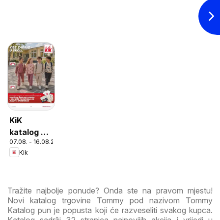
KiK
katalog do
07.08. - 16.08.2026
16.08.2026
Kik
Tražite najbolje ponude? Onda ste na pravom mjestu!
Novi katalog trgovine Tommy pod nazivom Tommy
Katalog pun je popusta koji će razveseliti svakog kupca.