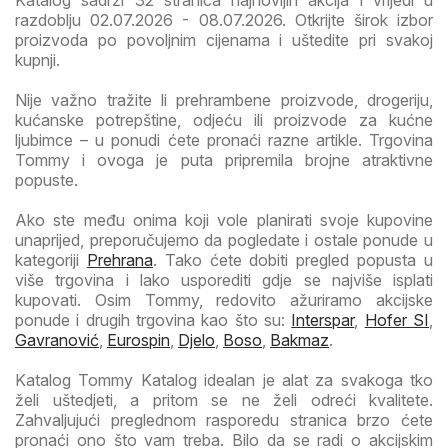
Katalog sadrži 32 stranica najnovijih akcija i vrijedi u
razdoblju 02.07.2026 - 08.07.2026. Otkrijte širok izbor
proizvoda po povoljnim cijenama i uštedite pri svakoj
kupnji.
Nije važno tražite li prehrambene proizvode, drogeriju,
kućanske potrepštine, odjeću ili proizvode za kućne
ljubimce – u ponudi ćete pronaći razne artikle. Trgovina
Tommy i ovoga je puta pripremila brojne atraktivne
popuste.
Ako ste među onima koji vole planirati svoje kupovine
unaprijed, preporučujemo da pogledate i ostale ponude u
kategoriji
Prehrana
. Tako ćete dobiti pregled popusta u
više trgovina i lako usporediti gdje se najviše isplati
kupovati. Osim Tommy, redovito ažuriramo akcijske
ponude i drugih trgovina kao što su:
Interspar
,
Hofer SI
,
Gavranović
,
Eurospin
,
Djelo
,
Boso
,
Bakmaz
.
Katalog Tommy Katalog idealan je alat za svakoga tko
želi uštedjeti, a pritom se ne želi odreći kvalitete.
Zahvaljujući preglednom rasporedu stranica brzo ćete
pronaći ono što vam treba. Bilo da se radi o akcijskim