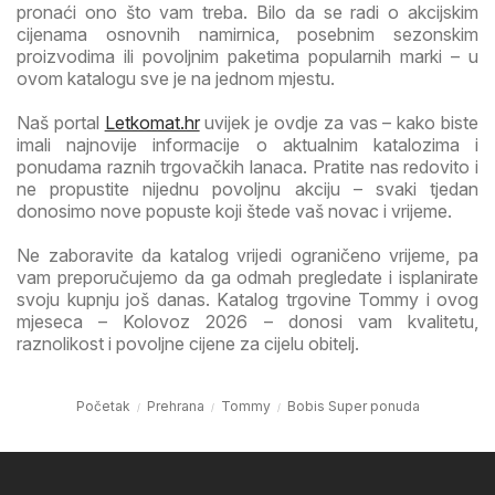
pronaći ono što vam treba. Bilo da se radi o akcijskim
cijenama osnovnih namirnica, posebnim sezonskim
proizvodima ili povoljnim paketima popularnih marki – u
ovom katalogu sve je na jednom mjestu.
Naš portal
Letkomat.hr
uvijek je ovdje za vas – kako biste
imali najnovije informacije o aktualnim katalozima i
ponudama raznih trgovačkih lanaca. Pratite nas redovito i
ne propustite nijednu povoljnu akciju – svaki tjedan
donosimo nove popuste koji štede vaš novac i vrijeme.
Ne zaboravite da katalog vrijedi ograničeno vrijeme, pa
vam preporučujemo da ga odmah pregledate i isplanirate
svoju kupnju još danas. Katalog trgovine Tommy i ovog
mjeseca – Kolovoz 2026 – donosi vam kvalitetu,
raznolikost i povoljne cijene za cijelu obitelj.
Početak
Prehrana
Tommy
Bobis Super ponuda