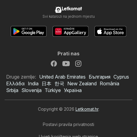
Letkomat
Svi katalozi na jednom mjestu
Prati nas
Druge zemlje:
United Arab Emirates
България
Cyprus
Ελλάδα
India
日本
한국
New Zealand
România
Srbija
Slovenija
Türkiye
Україна
Copyright © 2026
Letkomat.hr
.
Postavi pravila privatnosti
Uvjeti korištenja web stranice