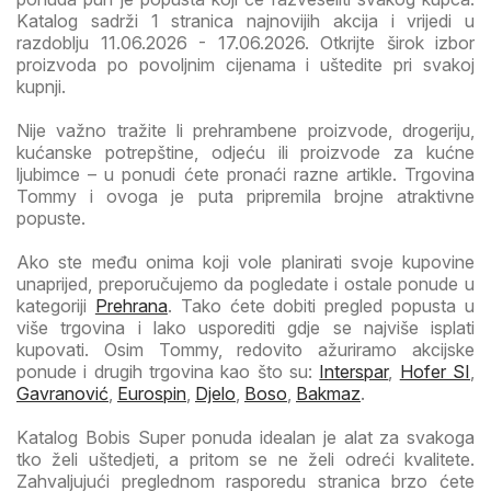
Katalog sadrži 1 stranica najnovijih akcija i vrijedi u
razdoblju 11.06.2026 - 17.06.2026. Otkrijte širok izbor
proizvoda po povoljnim cijenama i uštedite pri svakoj
kupnji.
Nije važno tražite li prehrambene proizvode, drogeriju,
kućanske potrepštine, odjeću ili proizvode za kućne
ljubimce – u ponudi ćete pronaći razne artikle. Trgovina
Tommy i ovoga je puta pripremila brojne atraktivne
popuste.
Ako ste među onima koji vole planirati svoje kupovine
unaprijed, preporučujemo da pogledate i ostale ponude u
kategoriji
Prehrana
. Tako ćete dobiti pregled popusta u
više trgovina i lako usporediti gdje se najviše isplati
kupovati. Osim Tommy, redovito ažuriramo akcijske
ponude i drugih trgovina kao što su:
Interspar
,
Hofer SI
,
Gavranović
,
Eurospin
,
Djelo
,
Boso
,
Bakmaz
.
Katalog Bobis Super ponuda idealan je alat za svakoga
tko želi uštedjeti, a pritom se ne želi odreći kvalitete.
Zahvaljujući preglednom rasporedu stranica brzo ćete