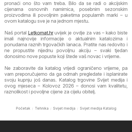
pronaći ono što vam treba. Bilo da se radi o akcijskim
cijenama osnovnih namirnica, posebnim sezonskim
proizvodima ili povoljnim paketima popularnih marki – u
ovom katalogu sve je na jednom mjestu.
Naš portal
Letkomat.hr
uvijek je ovdje za vas – kako biste
imali najnovije informacije o aktualnim katalozima i
ponudama raznih trgovačkih lanaca. Pratite nas redovito i
ne propustite nijednu povoljnu akciju – svaki tjedan
donosimo nove popuste koji štede vaš novac i vrijeme.
Ne zaboravite da katalog vrijedi ograničeno vrijeme, pa
vam preporučujemo da ga odmah pregledate i isplanirate
svoju kupnju još danas. Katalog trgovine Svijet medija i
ovog mjeseca – Kolovoz 2026 – donosi vam kvalitetu,
raznolikost i povoljne cijene za cijelu obitelj.
Početak
Tehnika
Svijet medija
Svijet medija Katalog