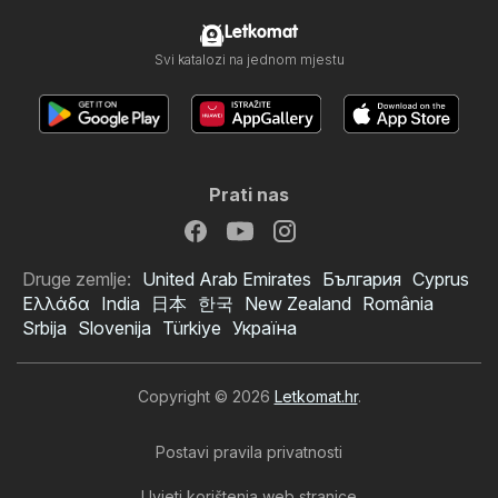
Letkomat
Svi katalozi na jednom mjestu
Prati nas
Druge zemlje:
United Arab Emirates
България
Cyprus
Ελλάδα
India
日本
한국
New Zealand
România
Srbija
Slovenija
Türkiye
Україна
Copyright © 2026
Letkomat.hr
.
Postavi pravila privatnosti
Uvjeti korištenja web stranice