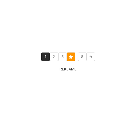
...
1
2
3
8
REKLAME