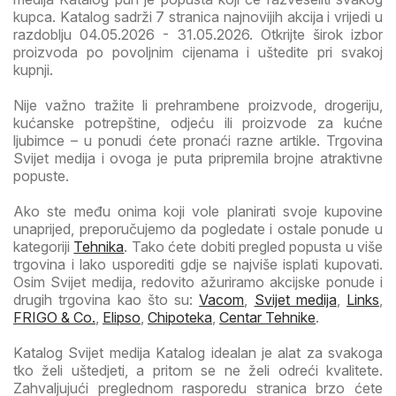
kupca. Katalog sadrži 7 stranica najnovijih akcija i vrijedi u
razdoblju 04.05.2026 - 31.05.2026. Otkrijte širok izbor
proizvoda po povoljnim cijenama i uštedite pri svakoj
kupnji.
Nije važno tražite li prehrambene proizvode, drogeriju,
kućanske potrepštine, odjeću ili proizvode za kućne
ljubimce – u ponudi ćete pronaći razne artikle. Trgovina
Svijet medija i ovoga je puta pripremila brojne atraktivne
popuste.
Ako ste među onima koji vole planirati svoje kupovine
unaprijed, preporučujemo da pogledate i ostale ponude u
kategoriji
Tehnika
. Tako ćete dobiti pregled popusta u više
trgovina i lako usporediti gdje se najviše isplati kupovati.
Osim Svijet medija, redovito ažuriramo akcijske ponude i
drugih trgovina kao što su:
Vacom
,
Svijet medija
,
Links
,
FRIGO & Co.
,
Elipso
,
Chipoteka
,
Centar Tehnike
.
Katalog Svijet medija Katalog idealan je alat za svakoga
tko želi uštedjeti, a pritom se ne želi odreći kvalitete.
Zahvaljujući preglednom rasporedu stranica brzo ćete