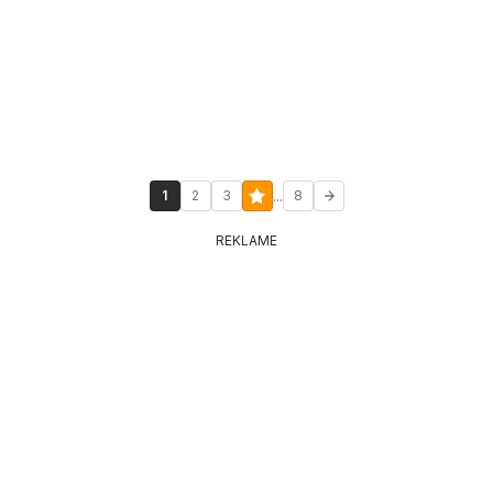
...
1
2
3
8
REKLAME