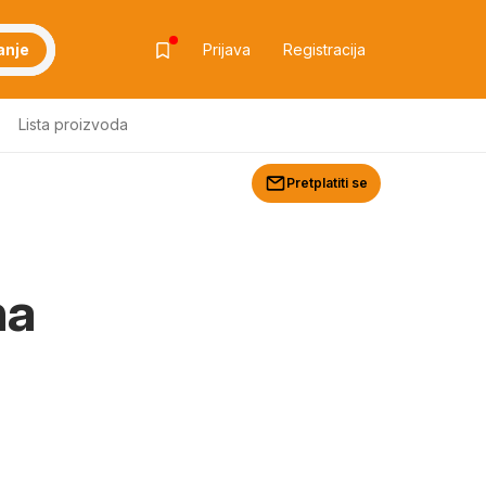
anje
Prijava
Registracija
Lista proizvoda
Pretplatiti se
na