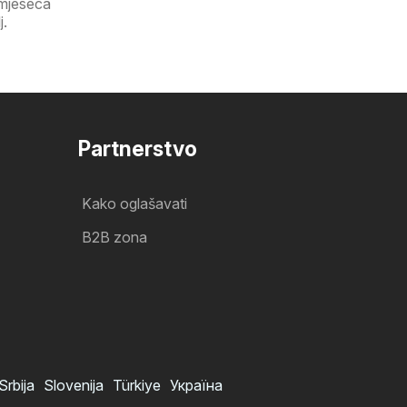
 mjeseca
j.
Partnerstvo
Kako oglašavati
B2B zona
Srbija
Slovenija
Türkiye
Україна