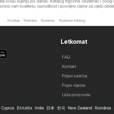
irate svoju kupnju još danas. Katalog trgovine Studenac i ovog
osi vam kvalitetu, raznolikost i povoljne cijene za cijelu obitel
Početak
Prehrana
Studenac
Studenac Katalog
Letkomat
FAQ
Kontakt
Prijavi sadržaj
Popis mjesta
Lista proizvoda
Cyprus
Ελλάδα
India
日本
한국
New Zealand
România