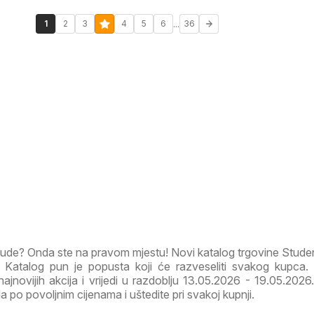
...
1
2
3
4
5
6
36
onude? Onda ste na pravom mjestu! Novi katalog trgovine Stud
Katalog pun je popusta koji će razveseliti svakog kupca.
ajnovijih akcija i vrijedi u razdoblju 13.05.2026 - 19.05.2026. 
a po povoljnim cijenama i uštedite pri svakoj kupnji.