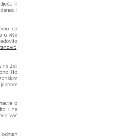
jeću ili
udenac i
ujemo da
a u više
redovito
ranović
,
 ne želi
 ono što
ezonskim
a jednom
macije o
ito i ne
tede vaš
ga odmah