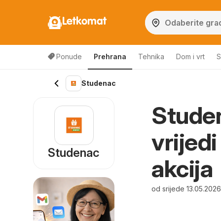
Letkomat
Ponude
Prehrana
Tehnika
Dom i vrt
S
Studenac
Studen
vrijed
Studenac
akcija
od srijede 13.05.202