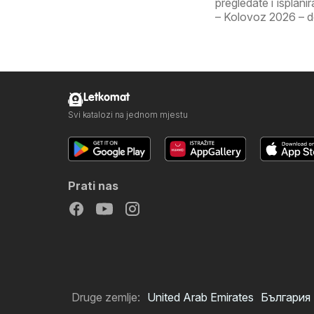
pregledate i isplan
– Kolovoz 2026 – don
Letkomat
Svi katalozi na jednom mjestu
Prati nas
Druge zemlje:
United Arab Emirates
България