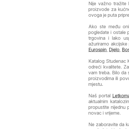
Nije važno tražite 
proizvode za kućne
ovoga je puta pripr
Ako ste među onim
pogledate i ostale 
trgovina i lako us
ažuriramo akcijske
Eurospin
,
Djelo
,
Bo
Katalog Studenac Ka
odreći kvalitete. 
vam treba. Bilo da
proizvodima ili po
mjestu.
Naš portal
Letkoma
aktualnim katalozi
propustite nijednu
novac i vrijeme.
Ne zaboravite da k