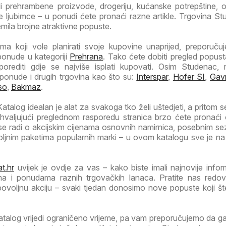
li prehrambene proizvode, drogeriju, kućanske potrepštine, od
 ljubimce – u ponudi ćete pronaći razne artikle. Trgovina St
emila brojne atraktivne popuste.
a koji vole planirati svoje kupovine unaprijed, preporuč
ponude u kategoriji
Prehrana
. Tako ćete dobiti pregled popust
porediti gdje se najviše isplati kupovati. Osim Studenac, 
 ponude i drugih trgovina kao što su:
Interspar
,
Hofer SI
,
Gav
so
,
Bakmaz
.
talog idealan je alat za svakoga tko želi uštedjeti, a pritom se
Zahvaljujući preglednom rasporedu stranica brzo ćete pronaći
 se radi o akcijskim cijenama osnovnih namirnica, posebnim s
voljnim paketima popularnih marki – u ovom katalogu sve je n
t.hr
uvijek je ovdje za vas – kako biste imali najnovije infor
ma i ponudama raznih trgovačkih lanaca. Pratite nas redov
 povoljnu akciju – svaki tjedan donosimo nove popuste koji š
atalog vrijedi ograničeno vrijeme, pa vam preporučujemo da 