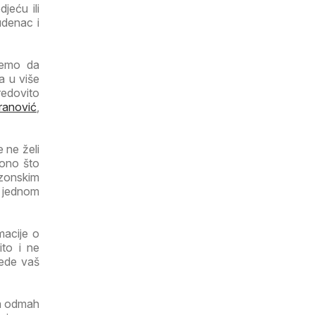
jeću ili
udenac i
ujemo da
a u više
redovito
ranović
,
 ne želi
 ono što
ezonskim
a jednom
macije o
ito i ne
tede vaš
ga odmah