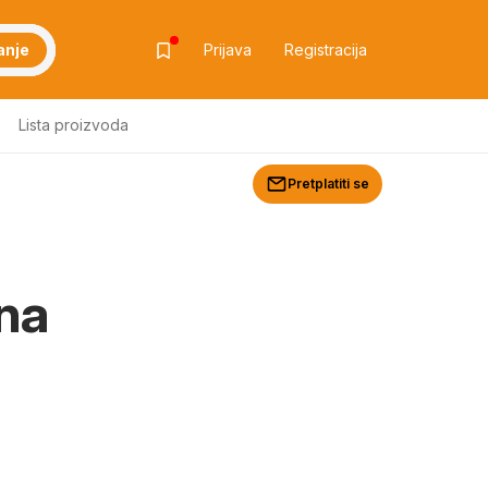
anje
Prijava
Registracija
Lista proizvoda
Pretplatiti se
dna