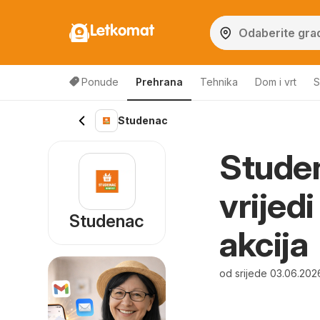
Letkomat
Ponude
Prehrana
Tehnika
Dom i vrt
S
Studenac
Studen
vrijed
Studenac
akcija
od srijede 03.06.202