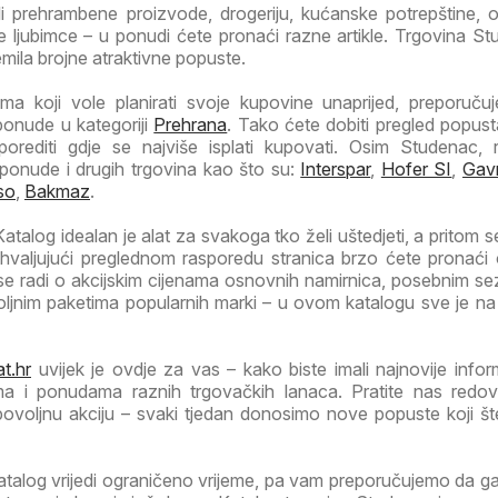
li prehrambene proizvode, drogeriju, kućanske potrepštine, od
 ljubimce – u ponudi ćete pronaći razne artikle. Trgovina St
emila brojne atraktivne popuste.
a koji vole planirati svoje kupovine unaprijed, preporuč
ponude u kategoriji
Prehrana
. Tako ćete dobiti pregled popust
porediti gdje se najviše isplati kupovati. Osim Studenac, 
 ponude i drugih trgovina kao što su:
Interspar
,
Hofer SI
,
Gav
so
,
Bakmaz
.
talog idealan je alat za svakoga tko želi uštedjeti, a pritom se
Zahvaljujući preglednom rasporedu stranica brzo ćete pronaći
 se radi o akcijskim cijenama osnovnih namirnica, posebnim s
voljnim paketima popularnih marki – u ovom katalogu sve je n
t.hr
uvijek je ovdje za vas – kako biste imali najnovije infor
ma i ponudama raznih trgovačkih lanaca. Pratite nas redov
 povoljnu akciju – svaki tjedan donosimo nove popuste koji š
atalog vrijedi ograničeno vrijeme, pa vam preporučujemo da 