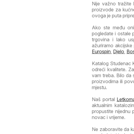
Nije važno tražite 
proizvode za kućne
ovoga je puta pripr
Ako ste među onim
pogledate i ostale 
trgovina i lako us
ažuriramo akcijske
Eurospin
,
Djelo
,
Bo
Katalog Studenac Ka
odreći kvalitete. 
vam treba. Bilo da
proizvodima ili po
mjestu.
Naš portal
Letkoma
aktualnim katalozi
propustite nijednu
novac i vrijeme.
Ne zaboravite da k