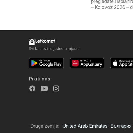
pregledate i isplan
– Kolovoz 2026 – don
Letkomat
Svi katalozi na jednom mjestu
Prati nas
Druge zemlje:
United Arab Emirates
България