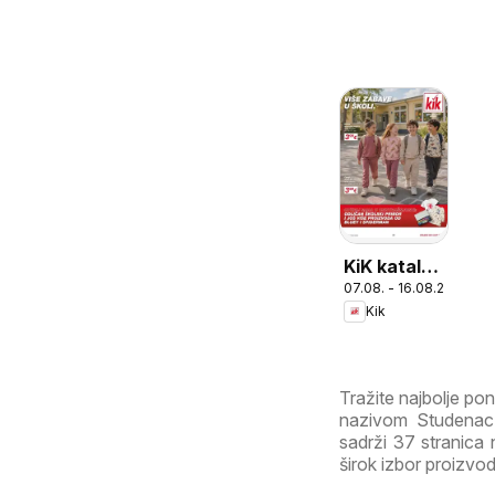
KiK katalog
07.08. - 16.08.2026
do
Kik
16.08.2026
Tražite najbolje p
nazivom Studenac 
sadrži 37 stranica n
širok izbor proizvod