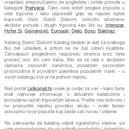
unaprijed, preporučujemo da pogledate i ostale ponude u
kategoriji
Prehrana
. Tako ćete dobiti pregled popusta u
više trgovina i lako usporediti gdje se najviše isplati
kupovati. Osim Stanić Diskont, redovito ažuriramo
akcijske ponude i drugih trgovina kao što su:
Interspar
,
Hofer SI
,
Gavranović
,
Eurospin
,
Djelo
,
Boso
,
Bakmaz
.
Katalog Stanić Diskont Katalog idealan je alat za svakoga
tko želi uštedjeti, a pritom se ne želi odreći kvalitete.
Zahvaljujući preglednom rasporedu stranica brzo ćete
pronaći ono što vam treba. Bilo da se radi o akcijskim
cijenama osnovnih namirnica, posebnim sezonskim
proizvodima ili povoljnim paketima popularnih marki – u
ovom katalogu sve je na jednom mjestu.
Naš portal
Letkomat.hr
uvijek je ovdje za vas – kako biste
imali najnovije informacije o aktualnim katalozima i
ponudama raznih trgovačkih lanaca. Pratite nas redovito i
ne propustite nijednu povoljnu akciju – svaki tjedan
donosimo nove popuste koji štede vaš novac i vrijeme.
Ne zaboravite da katalog vrijedi ograničeno vrijeme, pa
vam preporučujemo da ga odmah pregledate i isplanirate