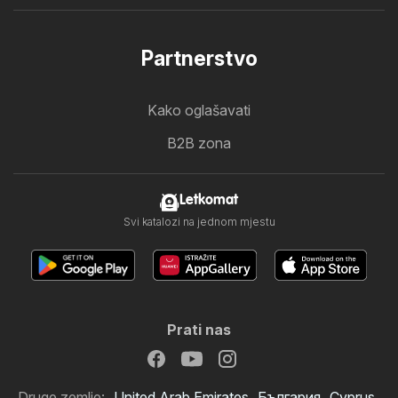
Partnerstvo
Kako oglašavati
B2B zona
Letkomat
Svi katalozi na jednom mjestu
Prati nas
Druge zemlje:
United Arab Emirates
България
Cyprus