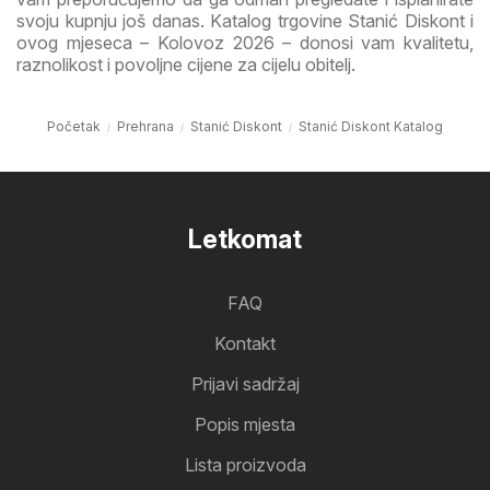
svoju kupnju još danas. Katalog trgovine Stanić Diskont i
ovog mjeseca – Kolovoz 2026 – donosi vam kvalitetu,
raznolikost i povoljne cijene za cijelu obitelj.
Početak
Prehrana
Stanić Diskont
Stanić Diskont Katalog
Letkomat
FAQ
Kontakt
Prijavi sadržaj
Popis mjesta
Lista proizvoda