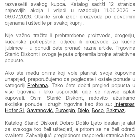
razveseliti svakog kupca. Katalog sadrži 12 stranica
najnovijih akcija i vrijedi u razdoblju 11.06.2026 -
09.07.2026. Otkrijte širok izbor proizvoda po povoljnim
cijenama i uštedite pri svakoj kupnji.
Nije važno tražite li prehrambene proizvode, drogeriju,
kućanske potrepštine, odjeću ili proizvode za kućne
ljubimce – u ponudi ćete pronaći razne artikle. Trgovina
Stanić Diskont i ovoga je puta pripremila brojne atraktivne
popuste.
Ako ste među onima koji vole planirati svoje kupovine
unaprijed, preporučujemo da pogledate i ostale ponude u
kategoriji
Prehrana
. Tako ćete dobiti pregled popusta u
više trgovina i lako usporediti gdje se najviše isplati
kupovati. Osim Stanić Diskont, redovito ažuriramo
akcijske ponude i drugih trgovina kao što su:
Interspar
,
Hofer SI
,
Gavranović
,
Eurospin
,
Djelo
,
Boso
,
Bakmaz
.
Katalog Stanić Diskont Dobro Došlo Ljeto idealan je alat
za svakoga tko želi uštedjeti, a pritom se ne želi odreći
kvalitete. Zahvaljujući preglednom rasporedu stranica brzo