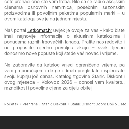
ćete pronaći ono što vam treba. Bilo da se radi o akcijskim
cijenama osnovnih namirnica, posebnim sezonskim
proizvodima ili povoljnim paketima popularnih marki – u
ovom katalogu sve je na jednom mjestu.
Naš portal
Letkomat.hr
uvijek je ovdje za vas – kako biste
imali najnovije informacije o aktualnim katalozima i
ponudama raznih trgovačkih lanaca. Pratite nas redovito i
ne propustite nijednu povoljnu akciju – svaki tjedan
donosimo nove popuste koji štede vaš novac i vrijeme.
Ne zaboravite da katalog vrijedi ograničeno vrijeme, pa
vam preporučujemo da ga odmah pregledate i isplanirate
svoju kupnju još danas. Katalog trgovine Stanić Diskont i
ovog mjeseca – Kolovoz 2026 – donosi vam kvalitetu,
raznolikost i povoljne cijene za cijelu obitelj.
Početak
Prehrana
Stanić Diskont
Stanić Diskont Dobro Došlo Ljeto