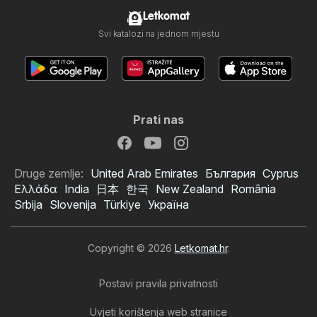
Letkomat
Svi katalozi na jednom mjestu
Prati nas
Druge zemlje:
United Arab Emirates
България
Cyprus
Ελλάδα
India
日本
한국
New Zealand
România
Srbija
Slovenija
Türkiye
Україна
Copyright © 2026
Letkomat.hr
.
Postavi pravila privatnosti
Uvjeti korištenja web stranice