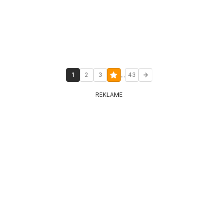
...
1
2
3
43
REKLAME