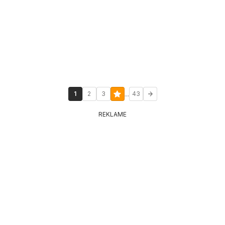
...
1
2
3
43
REKLAME