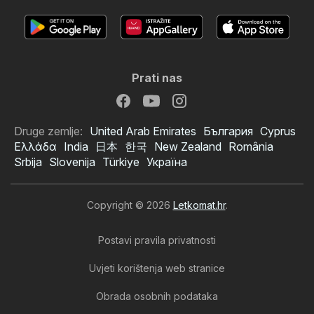
Prati nas
Druge zemlje:
United Arab Emirates
България
Cyprus
Ελλάδα
India
日本
한국
New Zealand
România
Srbija
Slovenija
Türkiye
Україна
Copyright © 2026
Letkomat.hr
.
Postavi pravila privatnosti
Uvjeti korištenja web stranice
Obrada osobnih podataka
Spar katalog