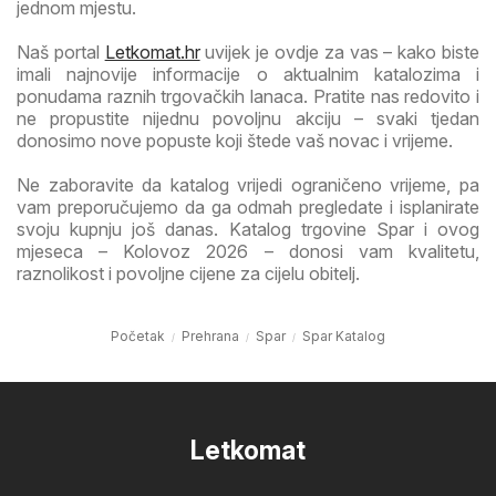
jednom mjestu.
Naš portal
Letkomat.hr
uvijek je ovdje za vas – kako biste
imali najnovije informacije o aktualnim katalozima i
ponudama raznih trgovačkih lanaca. Pratite nas redovito i
ne propustite nijednu povoljnu akciju – svaki tjedan
donosimo nove popuste koji štede vaš novac i vrijeme.
Ne zaboravite da katalog vrijedi ograničeno vrijeme, pa
vam preporučujemo da ga odmah pregledate i isplanirate
svoju kupnju još danas. Katalog trgovine Spar i ovog
mjeseca – Kolovoz 2026 – donosi vam kvalitetu,
raznolikost i povoljne cijene za cijelu obitelj.
Početak
Prehrana
Spar
Spar Katalog
Letkomat