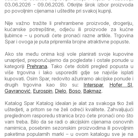
03.06.2026 - 09.06.2026. Otkrijte širok izbor proizvoda
po povoljnim cijenama i uštedite pri svakoj kupnji.
Nije važno tražite li prehrambene proizvode, drogeriju,
kućanske potrepštine, odjeću ili proizvode za kućne
ljubimce – u ponudi ćete pronaći razne artikle. Trgovina
Spar i ovoga je puta pripremila brojne atraktivne popuste.
Ako ste među onima koji vole planirati svoje kupovine
unaprijed, preporučujemo da pogledate i ostale ponude u
kategoriji
Prehrana
. Tako ćete dobiti pregled popusta u
više trgovina i lako usporediti gdje se najviše isplati
kupovati. Osim Spar, redovito ažuriramo akcijske ponude i
drugih trgovina kao što su:
Interspar
,
Hofer SI
,
Gavranović
,
Eurospin
,
Djelo
,
Boso
,
Bakmaz
.
Katalog Spar Katalog idealan je alat za svakoga tko želi
uštedjeti, a pritom se ne želi odreći kvalitete. Zahvaljujući
preglednom rasporedu stranica brzo ćete pronaći ono što
vam treba. Bilo da se radi o akcijskim cijenama osnovnih
namirnica, posebnim sezonskim proizvodima ili povoljnim
paketima popularnih marki – u ovom katalogu sve je na