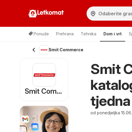
Letkomat
Ponude
Prehrana
Tehnika
Dom i vrt
S
Smit Commerce
Smit 
katalo
Smit Commerce
tjedna
od ponedjeljka 15.06