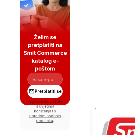
Želim se
pretplatiti na
Smit Commerce
katalog e-
poštom
Pretplatiti se
Prijavom se slažete
s
uvjetima
korištenja
i s
obradom osobnih
podataka
.