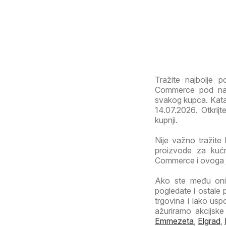
Tražite najbolje 
Commerce pod naz
svakog kupca. Katalo
14.07.2026. Otkrij
kupnji.
Nije važno tražite 
proizvode za kućn
Commerce i ovoga je
Ako ste među onim
pogledate i ostale 
trgovina i lako usp
ažuriramo akcijsk
Emmezeta
,
Elgrad
,