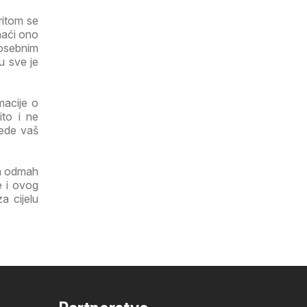
ritom se
naći ono
osebnim
u sve je
macije o
ito i ne
tede vaš
ga odmah
e i ovog
a cijelu