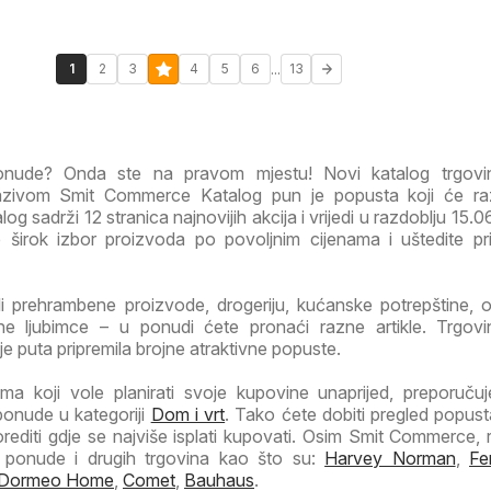
...
1
2
3
4
5
6
13
ponude? Onda ste na pravom mjestu! Novi katalog trgovi
ivom Smit Commerce Katalog pun je popusta koji će razv
g sadrži 12 stranica najnovijih akcija i vrijedi u razdoblju 15.
te širok izbor proizvoda po povoljnim cijenama i uštedite pr
li prehrambene proizvode, drogeriju, kućanske potrepštine, od
e ljubimce – u ponudi ćete pronaći razne artikle. Trgovi
 puta pripremila brojne atraktivne popuste.
a koji vole planirati svoje kupovine unaprijed, preporuč
ponude u kategoriji
Dom i vrt
. Tako ćete dobiti pregled popust
orediti gdje se najviše isplati kupovati. Osim Smit Commerce, 
e ponude i drugih trgovina kao što su:
Harvey Norman
,
Fe
Dormeo Home
,
Comet
,
Bauhaus
.