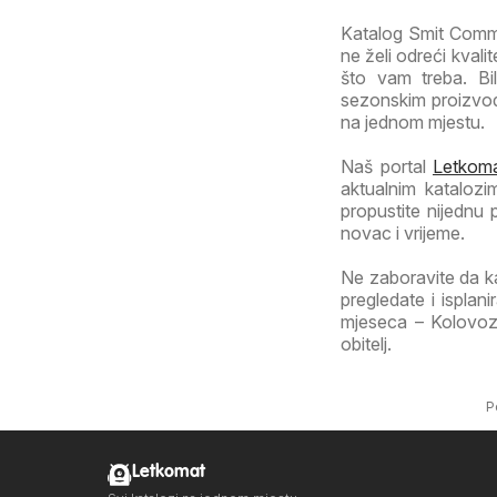
Katalog Smit Commer
ne želi odreći kval
što vam treba. Bi
sezonskim proizvod
na jednom mjestu.
Naš portal
Letkoma
aktualnim katalozi
propustite nijednu
novac i vrijeme.
Ne zaboravite da k
pregledate i ispla
mjeseca – Kolovoz 
obitelj.
P
Letkomat