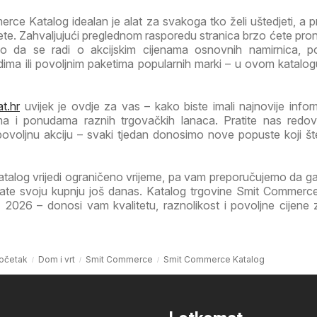
ce Katalog idealan je alat za svakoga tko želi uštedjeti, a p
itete. Zahvaljujući preglednom rasporedu stranica brzo ćete pro
lo da se radi o akcijskim cijenama osnovnih namirnica, p
ima ili povoljnim paketima popularnih marki – u ovom katalog
t.hr
uvijek je ovdje za vas – kako biste imali najnovije infor
ma i ponudama raznih trgovačkih lanaca. Pratite nas redov
 povoljnu akciju – svaki tjedan donosimo nove popuste koji š
atalog vrijedi ograničeno vrijeme, pa vam preporučujemo da 
nirate svoju kupnju još danas. Katalog trgovine Smit Commerc
2026 – donosi vam kvalitetu, raznolikost i povoljne cijene z
očetak
Dom i vrt
Smit Commerce
Smit Commerce Katalog