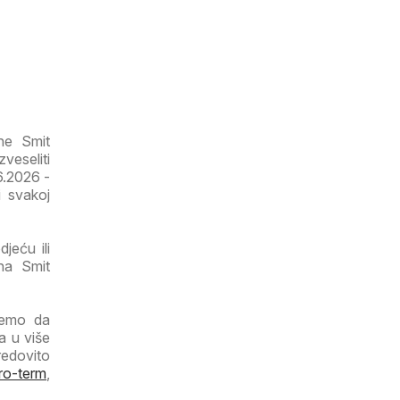
ne Smit
eseliti
06.2026 -
i svakoj
jeću ili
na Smit
ujemo da
a u više
redovito
ro-term
,