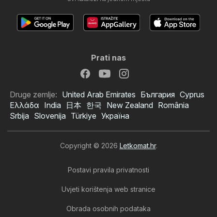
Prati nas
Druge zemlje:
United Arab Emirates
България
Cyprus
Ελλάδα
India
日本
한국
New Zealand
România
Srbija
Slovenija
Türkiye
Україна
Copyright © 2026
Letkomat.hr
.
Postavi pravila privatnosti
Uvjeti korištenja web stranice
Obrada osobnih podataka
Ribola katalog