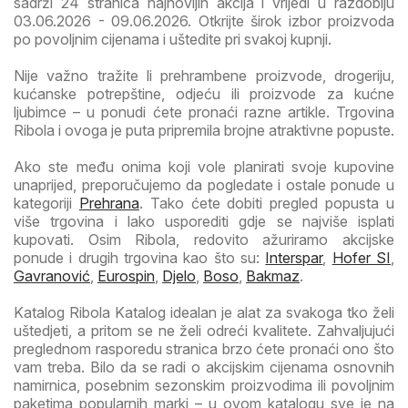
sadrži 24 stranica najnovijih akcija i vrijedi u razdoblju
03.06.2026 - 09.06.2026. Otkrijte širok izbor proizvoda
po povoljnim cijenama i uštedite pri svakoj kupnji.
Nije važno tražite li prehrambene proizvode, drogeriju,
kućanske potrepštine, odjeću ili proizvode za kućne
ljubimce – u ponudi ćete pronaći razne artikle. Trgovina
Ribola i ovoga je puta pripremila brojne atraktivne popuste.
Ako ste među onima koji vole planirati svoje kupovine
unaprijed, preporučujemo da pogledate i ostale ponude u
kategoriji
Prehrana
. Tako ćete dobiti pregled popusta u
više trgovina i lako usporediti gdje se najviše isplati
kupovati. Osim Ribola, redovito ažuriramo akcijske
ponude i drugih trgovina kao što su:
Interspar
,
Hofer SI
,
Gavranović
,
Eurospin
,
Djelo
,
Boso
,
Bakmaz
.
Katalog Ribola Katalog idealan je alat za svakoga tko želi
uštedjeti, a pritom se ne želi odreći kvalitete. Zahvaljujući
preglednom rasporedu stranica brzo ćete pronaći ono što
vam treba. Bilo da se radi o akcijskim cijenama osnovnih
namirnica, posebnim sezonskim proizvodima ili povoljnim
paketima popularnih marki – u ovom katalogu sve je na