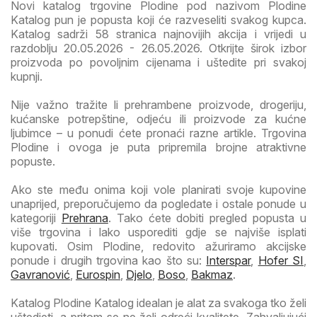
Novi katalog trgovine Plodine pod nazivom Plodine
Katalog pun je popusta koji će razveseliti svakog kupca.
Katalog sadrži 58 stranica najnovijih akcija i vrijedi u
razdoblju 20.05.2026 - 26.05.2026. Otkrijte širok izbor
proizvoda po povoljnim cijenama i uštedite pri svakoj
kupnji.
Nije važno tražite li prehrambene proizvode, drogeriju,
kućanske potrepštine, odjeću ili proizvode za kućne
ljubimce – u ponudi ćete pronaći razne artikle. Trgovina
Plodine i ovoga je puta pripremila brojne atraktivne
popuste.
Ako ste među onima koji vole planirati svoje kupovine
unaprijed, preporučujemo da pogledate i ostale ponude u
kategoriji
Prehrana
. Tako ćete dobiti pregled popusta u
više trgovina i lako usporediti gdje se najviše isplati
kupovati. Osim Plodine, redovito ažuriramo akcijske
ponude i drugih trgovina kao što su:
Interspar
,
Hofer SI
,
Gavranović
,
Eurospin
,
Djelo
,
Boso
,
Bakmaz
.
Katalog Plodine Katalog idealan je alat za svakoga tko želi