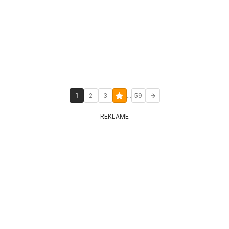
...
1
2
3
59
REKLAME