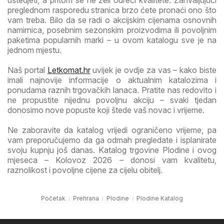
uštedjeti, a pritom se ne želi odreći kvalitete. Zahvaljujući
preglednom rasporedu stranica brzo ćete pronaći ono što
vam treba. Bilo da se radi o akcijskim cijenama osnovnih
namirnica, posebnim sezonskim proizvodima ili povoljnim
paketima popularnih marki – u ovom katalogu sve je na
jednom mjestu.
Naš portal
Letkomat.hr
uvijek je ovdje za vas – kako biste
imali najnovije informacije o aktualnim katalozima i
ponudama raznih trgovačkih lanaca. Pratite nas redovito i
ne propustite nijednu povoljnu akciju – svaki tjedan
donosimo nove popuste koji štede vaš novac i vrijeme.
Ne zaboravite da katalog vrijedi ograničeno vrijeme, pa
vam preporučujemo da ga odmah pregledate i isplanirate
svoju kupnju još danas. Katalog trgovine Plodine i ovog
mjeseca – Kolovoz 2026 – donosi vam kvalitetu,
raznolikost i povoljne cijene za cijelu obitelj.
Početak
Prehrana
Plodine
Plodine Katalog