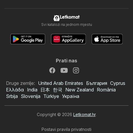
Letkomat
Svi katalozi na jednom mjestu
Prati nas
Druge zemlje:
United Arab Emirates
България
Cyprus
Ελλάδα
India
日本
한국
New Zealand
România
Srbija
Slovenija
Türkiye
Україна
Copyright © 2026
Letkomat.hr
.
Postavi pravila privatnosti