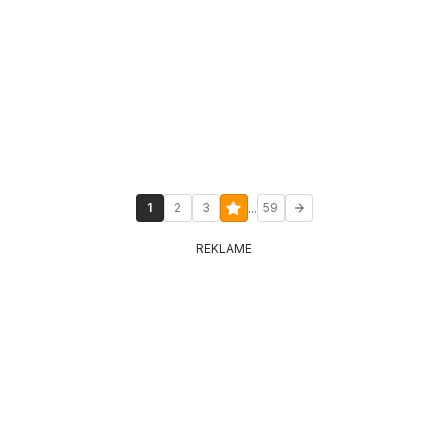
...
1
2
3
59
REKLAME