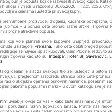
alog pun je popusta koji će razveseliti svakog kupca. Katalo
jih akcija i vrijedi u razdoblju 06.05.2026 - 12.05.2026. Otkrij
ovoljnim cijenama i uštedite pri svakoj kupnji.
li prehrambene proizvode, drogeriju, kućanske potrepštine, od
 ljubimce – u ponudi ćete pronaći razne artikle. Trgovina P
emila brojne atraktivne popuste.
a koji vole planirati svoje kupovine unaprijed, preporuč
ponude u kategoriji
Prehrana
. Tako ćete dobiti pregled popust
rediti gdje se najviše isplati kupovati. Osim Plodine, redovito 
drugih trgovina kao što su:
Interspar
,
Hofer SI
,
Gavranović
,
E
az
.
alog idealan je alat za svakoga tko želi uštedjeti, a pritom se
Zahvaljujući preglednom rasporedu stranica brzo ćete pronaći
 se radi o akcijskim cijenama osnovnih namirnica, posebnim s
voljnim paketima popularnih marki – u ovom katalogu sve je n
t.hr
uvijek je ovdje za vas – kako biste imali najnovije infor
ma i ponudama raznih trgovačkih lanaca. Pratite nas redov
 povoljnu akciju – svaki tjedan donosimo nove popuste koji š