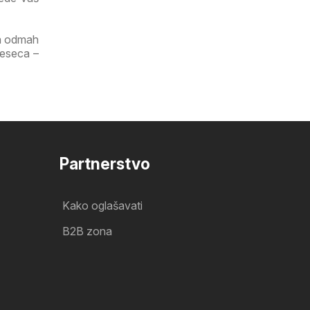
ga odmah
jeseca –
Partnerstvo
Kako oglašavati
B2B zona