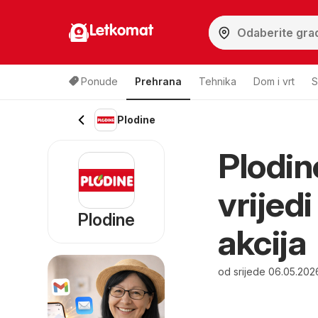
Letkomat
Ponude
Prehrana
Tehnika
Dom i vrt
S
Plodine
Plodin
vrijed
Plodine
akcija
od srijede 06.05.202