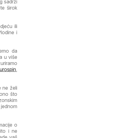
g sadrži
te širok
jeću ili
lodine i
ujemo da
a u više
ažuriramo
urospin
,
 ne želi
 ono što
ezonskim
a jednom
macije o
ito i ne
tede vaš