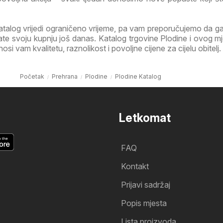
atalog vrijedi ograničeno vrijeme, pa vam preporučujemo da 
irate svoju kupnju još danas. Katalog trgovine Plodine i ovog m
i vam kvalitetu, raznolikost i povoljne cijene za cijelu obitelj.
Početak
Prehrana
Plodine
Plodine Katalog
Letkomat
FAQ
Kontakt
Prijavi sadržaj
Popis mjesta
Lista proizvoda