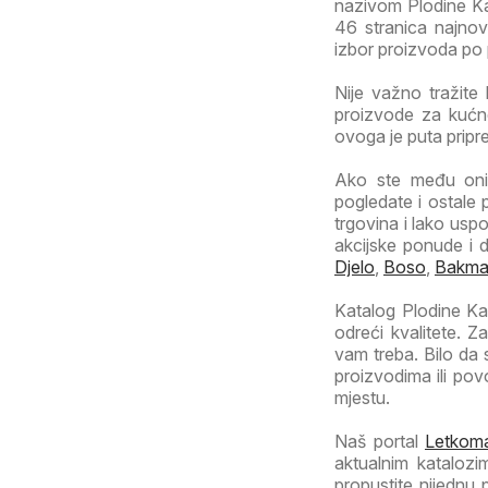
nazivom Plodine Kat
46 stranica najnovi
izbor proizvoda po p
Nije važno tražite 
proizvode za kućne
ovoga je puta pripr
Ako ste među onim
pogledate i ostale 
trgovina i lako uspo
akcijske ponude i 
Djelo
,
Boso
,
Bakm
Katalog Plodine Kat
odreći kvalitete. 
vam treba. Bilo da
proizvodima ili po
mjestu.
Naš portal
Letkoma
aktualnim katalozi
propustite nijednu