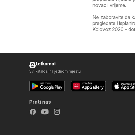
novac i vrijeme.
Ne zaboravite da k
pregledate i isplan
Kolovoz 2026 – donos
Letkomat
Svi katalozi na jednom mjestu
Prati nas