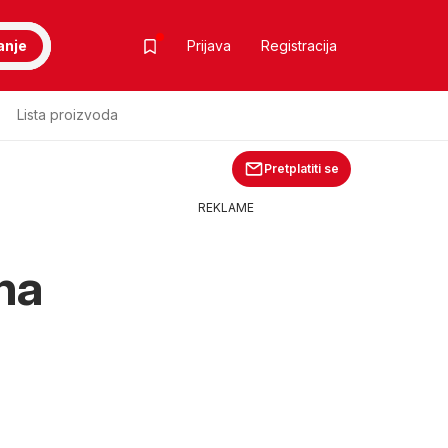
anje
Prijava
Registracija
Lista proizvoda
Pretplatiti se
REKLAME
na