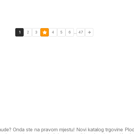
...
1
2
3
4
5
6
47
onude? Onda ste na pravom mjestu! Novi katalog trgovine Plo