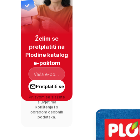
Želim se
pretplatiti na
Plodine katalog
e-poštom
Pretplatiti se
Prijavom se slažete
s
uvjetima
korištenja
i s
obradom osobnih
podataka
.