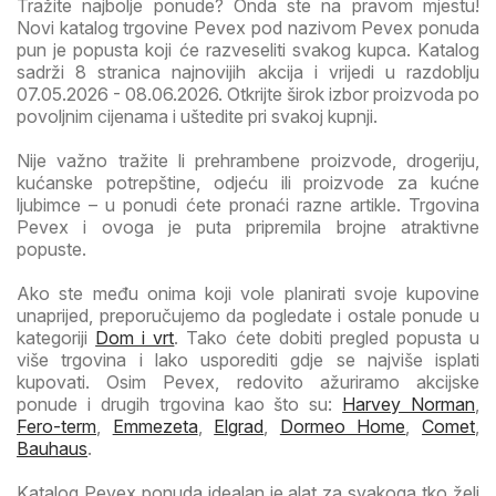
Tražite najbolje ponude? Onda ste na pravom mjestu!
Novi katalog trgovine Pevex pod nazivom Pevex ponuda
pun je popusta koji će razveseliti svakog kupca. Katalog
sadrži 8 stranica najnovijih akcija i vrijedi u razdoblju
07.05.2026 - 08.06.2026. Otkrijte širok izbor proizvoda po
povoljnim cijenama i uštedite pri svakoj kupnji.
Nije važno tražite li prehrambene proizvode, drogeriju,
kućanske potrepštine, odjeću ili proizvode za kućne
ljubimce – u ponudi ćete pronaći razne artikle. Trgovina
Pevex i ovoga je puta pripremila brojne atraktivne
popuste.
Ako ste među onima koji vole planirati svoje kupovine
unaprijed, preporučujemo da pogledate i ostale ponude u
kategoriji
Dom i vrt
. Tako ćete dobiti pregled popusta u
više trgovina i lako usporediti gdje se najviše isplati
kupovati. Osim Pevex, redovito ažuriramo akcijske
ponude i drugih trgovina kao što su:
Harvey Norman
,
Fero-term
,
Emmezeta
,
Elgrad
,
Dormeo Home
,
Comet
,
Bauhaus
.
Katalog Pevex ponuda idealan je alat za svakoga tko želi