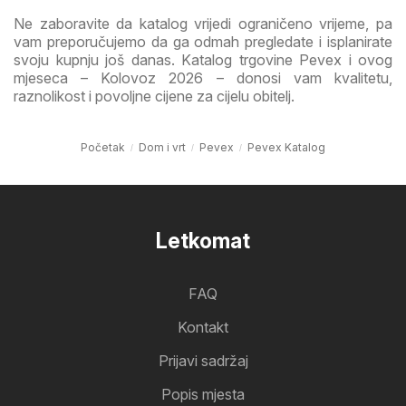
Ne zaboravite da katalog vrijedi ograničeno vrijeme, pa
vam preporučujemo da ga odmah pregledate i isplanirate
svoju kupnju još danas. Katalog trgovine Pevex i ovog
mjeseca – Kolovoz 2026 – donosi vam kvalitetu,
raznolikost i povoljne cijene za cijelu obitelj.
Početak
Dom i vrt
Pevex
Pevex Katalog
Letkomat
FAQ
Kontakt
Prijavi sadržaj
Popis mjesta