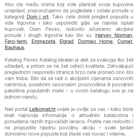
Ako ste među onima koji vole planirati svoje kupovine
unaprijed, preporučujemo da pogledate i ostale ponude u
kategoriji
Dom i vrt
. Tako ćete dobiti pregled popusta u
više trgovina i lako usporediti gdje se najviše isplati
kupovati. Osim Pevex, redovito ažuriramo akcijske
ponude i drugih trgovina kao što su:
Harvey Norman
,
Fero-term
,
Emmezeta
,
Elgrad
,
Dormeo Home
,
Comet
,
Bauhaus
.
Katalog Pevex Katalog idealan je alat za svakoga tko želi
uštedjeti, a pritom se ne želi odreći kvalitete. Zahvaljujući
preglednom rasporedu stranica brzo ćete pronaći ono što
vam treba. Bilo da se radi o akcijskim cijenama osnovnih
namirnica, posebnim sezonskim proizvodima ili povoljnim
paketima popularnih marki – u ovom katalogu sve je na
jednom mjestu.
Naš portal
Letkomat.hr
uvijek je ovdje za vas – kako biste
imali najnovije informacije o aktualnim katalozima i
ponudama raznih trgovačkih lanaca. Pratite nas redovito i
ne propustite nijednu povoljnu akciju – svaki tjedan
donosimo nove popuste koji štede vaš novac i vrijeme.