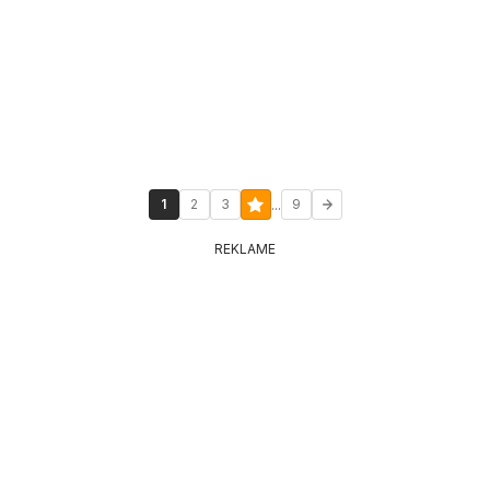
...
1
2
3
9
REKLAME