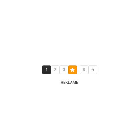
...
1
2
3
9
REKLAME