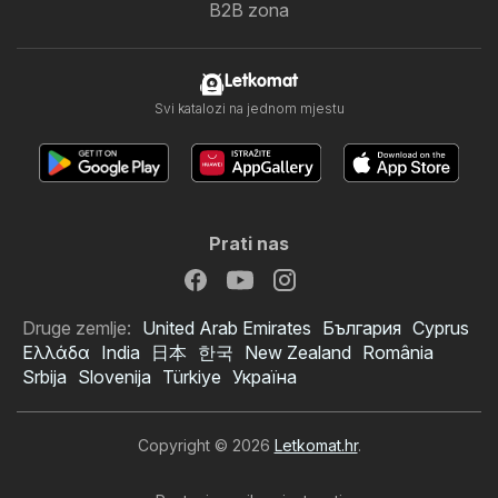
B2B zona
Letkomat
Svi katalozi na jednom mjestu
Prati nas
Druge zemlje:
United Arab Emirates
България
Cyprus
Ελλάδα
India
日本
한국
New Zealand
România
Srbija
Slovenija
Türkiye
Україна
Copyright © 2026
Letkomat.hr
.