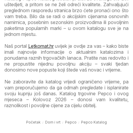
uštedjeti, a pritom se ne želi odreći kvalitete. Zahvaljujući
preglednom rasporedu stranica brzo ćete pronaći ono što
vam treba. Bilo da se radi o akcijskim cijenama osnovnih
namirnica, posebnim sezonskim proizvodima ili povoljnim
paketima popularnih marki – u ovom katalogu sve je na
jednom mjestu.
Naš portal
Letkomat.hr
uvijek je ovdje za vas – kako biste
imali najnovije informacije o aktualnim katalozima i
ponudama raznih trgovačkih lanaca. Pratite nas redovito i
ne propustite nijednu povoljnu akciju – svaki tjedan
donosimo nove popuste koji štede vaš novac i vrijeme.
Ne zaboravite da katalog vrijedi ograničeno vrijeme, pa
vam preporučujemo da ga odmah pregledate i isplanirate
svoju kupnju još danas. Katalog trgovine Pepco i ovog
mjeseca – Kolovoz 2026 – donosi vam kvalitetu,
raznolikost i povoljne cijene za cijelu obitelj.
Početak
Dom i vrt
Pepco
Pepco Katalog