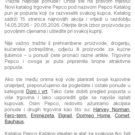
Tražite najbolje ponude? Onda ste na pravom mjestu!
Novi katalog trgovine Pepco pod nazivom Pepco Katalog
pun je popusta koji će razveseliti svakog kupca. Katalog
sadrži 15 stranica najnovijih akcija i vrijedi u razdoblju
14.05.2026 - 20.05.2026. Otkrijte širok izbor proizvoda po
povoljnim cijenama i uštedite pri svakoj kupnji.
Nije važno tražite li prehrambene proizvode, drogeriju,
kućanske potrepštine, odjeću ili proizvode za kućne
ljubimce – u ponudi ćete pronaći razne artikle. Trgovina
Pepco i ovoga je puta pripremila brojne atraktivne
popuste.
Ako ste među onima koji vole planirati svoje kupovine
unaprijed, preporučujemo da pogledate i ostale ponude u
kategoriji
Dom i vrt
. Tako ćete dobiti pregled popusta u
više trgovina i lako usporediti gdje se najviše isplati
kupovati. Osim Pepco, redovito ažuriramo akcijske
ponude i drugih trgovina kao što su:
Harvey Norman
,
Fero-term
,
Emmezeta
,
Elgrad
,
Dormeo Home
,
Comet
,
Bauhaus
.
Katalog Pepco Katalog idealan je alat za svakoga tko želi