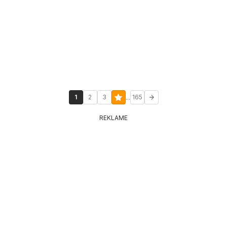
...
1
2
3
165
REKLAME