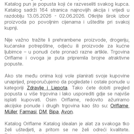
Katalog pun je popusta koji će razveseliti svakog kupca.
Katalog sadrži 164 stranica najnovijih akcija i vrijedi u
razdoblju 13.05.2026 - 02.06.2026. Otkrijte širok izbor
proizvoda po povoljnim cijenama i uštedite pri svakoj
kupnji.
Nije važno tražite li prehrambene proizvode, drogeriju,
kućanske potrepštine, odjeću ili proizvode za kućne
ljubimce – u ponudi ćete pronaći razne artikle. Trgovina
Oriflame i ovoga je puta pripremila brojne atraktivne
popuste.
Ako ste među onima koji vole planirati svoje kupovine
unaprijed, preporučujemo da pogledate i ostale ponude u
kategoriji
Zdravlje i Ljepota
. Tako ćete dobiti pregled
popusta u više trgovina i lako usporediti gdje se najviše
isplati kupovati. Osim Oriflame, redovito ažuriramo
akcijske ponude i drugih trgovina kao što su:
Oriflame
,
Müller
,
Farmasi
,
DM
,
Bipa
,
Avon
.
Katalog Oriflame Katalog idealan je alat za svakoga tko
želi uštedjeti, a pritom se ne želi odreći kvalitete.