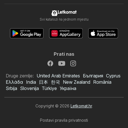
Letkomat
Svi katalozi na jednom mjestu
Prati nas
Druge zemlje:
United Arab Emirates
България
Cyprus
Ελλάδα
India
日本
한국
New Zealand
România
Srbija
Slovenija
Türkiye
Україна
Copyright © 2026
Letkomat.hr
.
Postavi pravila privatnosti