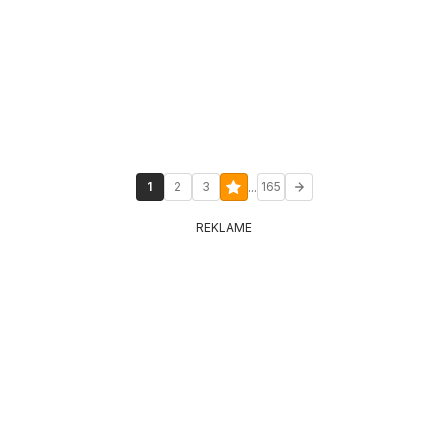
...
1
2
3
165
REKLAME