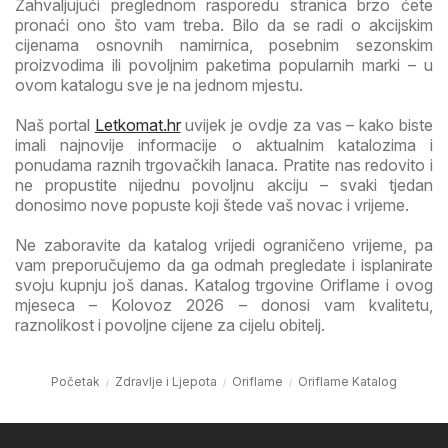
Zahvaljujući preglednom rasporedu stranica brzo ćete
pronaći ono što vam treba. Bilo da se radi o akcijskim
cijenama osnovnih namirnica, posebnim sezonskim
proizvodima ili povoljnim paketima popularnih marki – u
ovom katalogu sve je na jednom mjestu.
Naš portal
Letkomat.hr
uvijek je ovdje za vas – kako biste
imali najnovije informacije o aktualnim katalozima i
ponudama raznih trgovačkih lanaca. Pratite nas redovito i
ne propustite nijednu povoljnu akciju – svaki tjedan
donosimo nove popuste koji štede vaš novac i vrijeme.
Ne zaboravite da katalog vrijedi ograničeno vrijeme, pa
vam preporučujemo da ga odmah pregledate i isplanirate
svoju kupnju još danas. Katalog trgovine Oriflame i ovog
mjeseca – Kolovoz 2026 – donosi vam kvalitetu,
raznolikost i povoljne cijene za cijelu obitelj.
Početak
Zdravlje i Ljepota
Oriflame
Oriflame Katalog