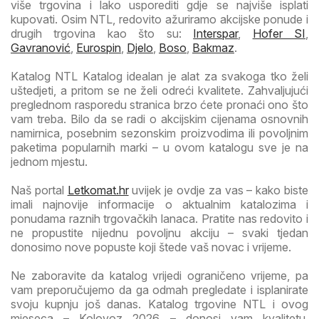
više trgovina i lako usporediti gdje se najviše isplati
kupovati. Osim NTL, redovito ažuriramo akcijske ponude i
drugih trgovina kao što su:
Interspar
,
Hofer SI
,
Gavranović
,
Eurospin
,
Djelo
,
Boso
,
Bakmaz
.
Katalog NTL Katalog idealan je alat za svakoga tko želi
uštedjeti, a pritom se ne želi odreći kvalitete. Zahvaljujući
preglednom rasporedu stranica brzo ćete pronaći ono što
vam treba. Bilo da se radi o akcijskim cijenama osnovnih
namirnica, posebnim sezonskim proizvodima ili povoljnim
paketima popularnih marki – u ovom katalogu sve je na
jednom mjestu.
Naš portal
Letkomat.hr
uvijek je ovdje za vas – kako biste
imali najnovije informacije o aktualnim katalozima i
ponudama raznih trgovačkih lanaca. Pratite nas redovito i
ne propustite nijednu povoljnu akciju – svaki tjedan
donosimo nove popuste koji štede vaš novac i vrijeme.
Ne zaboravite da katalog vrijedi ograničeno vrijeme, pa
vam preporučujemo da ga odmah pregledate i isplanirate
svoju kupnju još danas. Katalog trgovine NTL i ovog
mjeseca – Kolovoz 2026 – donosi vam kvalitetu,