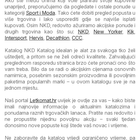
Ako ste među onima koji vole planirati svoje kupovine
unaprijed, preporučujemo da pogledate i ostale ponude u
kategoriji
Sport i Moda
. Tako ćete dobiti pregled popusta u
više trgovina i lako usporediti gdje se najviše isplati
kupovati. Osim NKD, redovito ažuriramo akcijske ponude i
drugih trgovina kao što su:
NKD
,
New Yorker
,
Kik
,
Intersport
,
Hervis
,
Decathlon
,
CCC
.
Katalog NKD Katalog idealan je alat za svakoga tko želi
uštedjeti, a pritom se ne želi odreći kvalitete. Zahvaljujući
preglednom rasporedu stranica brzo ćete pronaći ono što
vam treba. Bilo da se radi o akcijskim cijenama osnovnih
namirnica, posebnim sezonskim proizvodima ili povoljnim
paketima popularnih marki – u ovom katalogu sve je na
jednom mjestu.
Naš portal
Letkomat.hr
uvijek je ovdje za vas – kako biste
imali najnovije informacije o aktualnim katalozima i
ponudama raznih trgovačkih lanaca. Pratite nas redovito i
ne propustite nijednu povoljnu akciju – svaki tjedan
donosimo nove popuste koji štede vaš novac i vrijeme.
Ne zaboravite da katalog vrijedi ograničeno vrijeme, pa