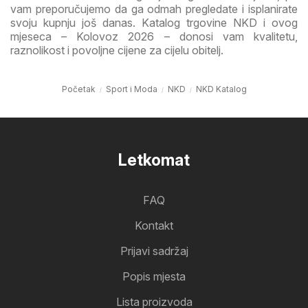
vam preporučujemo da ga odmah pregledate i isplanirate
svoju kupnju još danas. Katalog trgovine NKD i ovog
mjeseca – Kolovoz 2026 – donosi vam kvalitetu,
raznolikost i povoljne cijene za cijelu obitelj.
Početak
Sport i Moda
NKD
NKD Katalog
Letkomat
FAQ
Kontakt
Prijavi sadržaj
Popis mjesta
Lista proizvoda