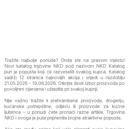
Tražite najbolje ponude? Onda ste na pravom mjestu!
Novi katalog trgovine NKD pod nazivom NKD Katalog
pun je popusta koji će razveseliti svakog kupca. Katalog
sadrži 12 stranica najnovijih akcija i vrijedi u razdoblju
21.05.2026 - 19.06.2026. Otkrijte širok izbor proizvoda po
povoljnim cijenama i uštedite pri svakoj kupnji.
Nije važno tražite li prehrambene proizvode, drogeriju,
kućanske potrepštine, odjeću ili proizvode za kućne
ljubimce – u ponudi ćete pronaći razne artikle. Trgovina
NKD i ovoga je puta pripremila brojne atraktivne popuste.