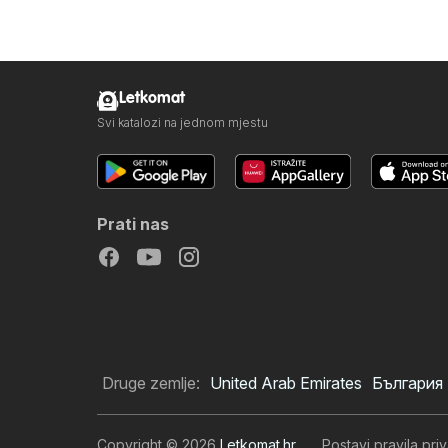
Letkomat
Svi katalozi na jednom mjestu
Prati nas
Druge zemlje:
United Arab Emirates
България
Copyright © 2026
Letkomat.hr
.
Postavi pravila priv