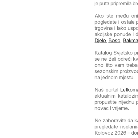
je puta pripremila b
Ako ste među onim
pogledate i ostale 
trgovina i lako usp
akcijske ponude i 
Djelo
,
Boso
,
Bakm
Katalog Svjetsko pr
se ne želi odreći k
ono što vam treba.
sezonskim proizvod
na jednom mjestu.
Naš portal
Letkoma
aktualnim katalozi
propustite nijednu
novac i vrijeme.
Ne zaboravite da k
pregledate i isplan
Kolovoz 2026 – donos