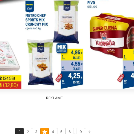
REKLAME
...
1
2
3
4
5
6
9