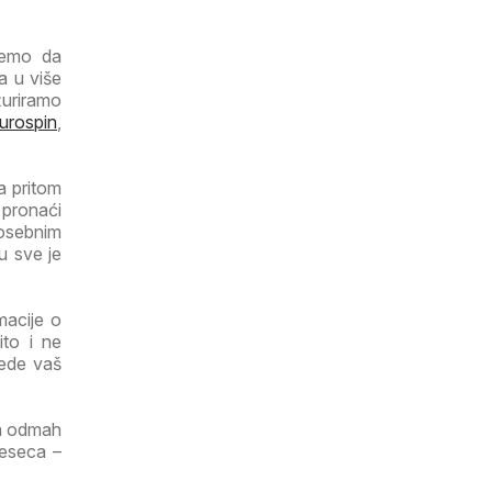
ujemo da
a u više
žuriramo
urospin
,
a pritom
 pronaći
posebnim
u sve je
macije o
ito i ne
tede vaš
ga odmah
jeseca –