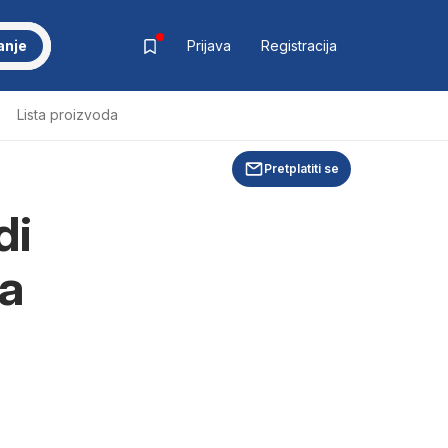
anje
Prijava
Registracija
Lista proizvoda
Pretplatiti se
di
ja