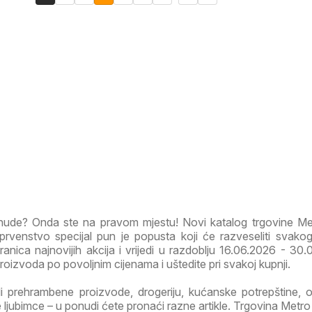
onude? Onda ste na pravom mjestu! Novi katalog trgovine M
rvenstvo specijal pun je popusta koji će razveseliti svako
ranica najnovijih akcija i vrijedi u razdoblju 16.06.2026 - 30.
 proizvoda po povoljnim cijenama i uštedite pri svakoj kupnji.
li prehrambene proizvode, drogeriju, kućanske potrepštine, od
ljubimce – u ponudi ćete pronaći razne artikle. Trgovina Metro