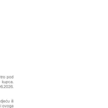
etro pod
g kupca.
06.2026.
jeću ili
 i ovoga