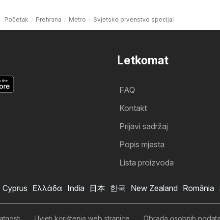
Početak
Prehrana
Metro
Svjetsko prvenstvo specijal
Letkomat
FAQ
Kontakt
Prijavi sadržaj
Popis mjesta
Lista proizvoda
Cyprus
Ελλάδα
India
日本
한국
New Zealand
România
Metro katalog
Želim se pretplatiti na katalog
atnosti
Uvjeti korištenja web stranice
Obrada osobnih podat