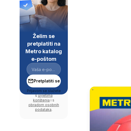
Želim se
pretplatiti na
Metro katalog
e-poštom
Pretplatiti se
Prijavom se slažete
s
uvjetima
korištenja
i s
obradom osobnih
podataka
.