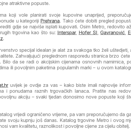
rojne atraktivne popuste.
a koji vole planirati svoje kupovine unaprijed, preporuč
ponude u kategoriji
Prehrana
. Tako ćete dobiti pregled popust
orediti gdje se najviše isplati kupovati. Osim Metro, redovito a
drugih trgovina kao što su:
Interspar
,
Hofer SI
,
Gavranović
,
E
az
.
venstvo specijal idealan je alat za svakoga tko želi uštedjeti, 
valitete. Zahvaljujući preglednom rasporedu stranica brzo ćete
 Bilo da se radi o akcijskim cijenama osnovnih namirnica, 
ima ili povoljnim paketima popularnih marki – u ovom katalog
t.hr
uvijek je ovdje za vas – kako biste imali najnovije infor
ma i ponudama raznih trgovačkih lanaca. Pratite nas redov
 povoljnu akciju – svaki tjedan donosimo nove popuste koji š
atalog vrijedi ograničeno vrijeme, pa vam preporučujemo da 
irate svoju kupnju još danas. Katalog trgovine Metro i ovog m
i vam kvalitetu, raznolikost i povoljne cijene za cijelu obitelj.