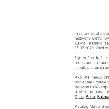
Tražite najbolje p
nazivom Metro Svj
kupca. Katalog sad
15.07.2026. Otkrijte
Nije važno tražite 
proizvode za kućne 
je puta pripremila b
Ako ste među onim
pogledate i ostale 
trgovina i lako usp
akcijske ponude i 
Djelo
,
Boso
,
Bakm
Katalog Metro Svjet