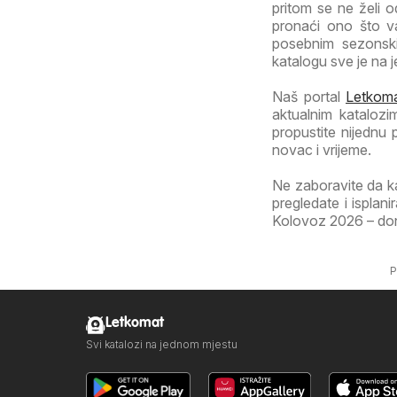
pritom se ne želi o
pronaći ono što va
posebnim sezonski
katalogu sve je na 
Naš portal
Letkoma
aktualnim katalozi
propustite nijednu
novac i vrijeme.
Ne zaboravite da k
pregledate i isplan
Kolovoz 2026 – donos
P
Letkomat
Svi katalozi na jednom mjestu