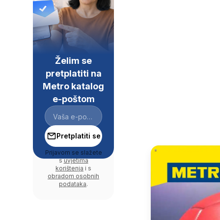
Želim se
pretplatiti na
Metro katalog
e-poštom
Pretplatiti se
Prijavom se slažete
s
uvjetima
korištenja
i s
obradom osobnih
podataka
.