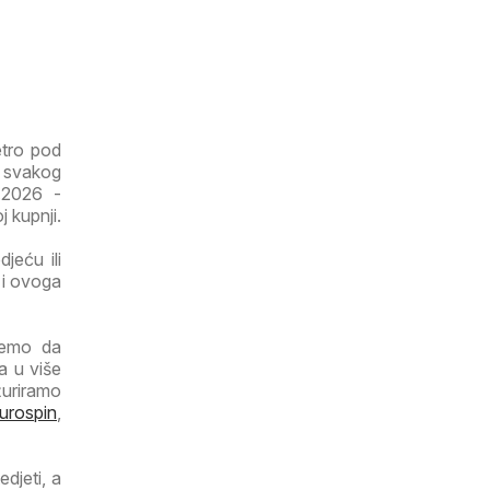
etro pod
i svakog
7.2026 -
j kupnji.
jeću ili
 i ovoga
ujemo da
a u više
žuriramo
urospin
,
djeti, a