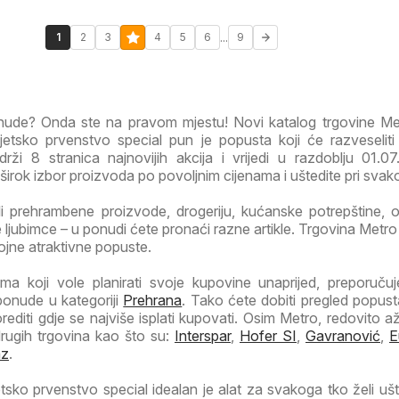
...
1
2
3
4
5
6
9
onude? Onda ste na pravom mjestu! Novi katalog trgovine M
etsko prvenstvo special pun je popusta koji će razveselit
rži 8 stranica najnovijih akcija i vrijedi u razdoblju 01.0
 širok izbor proizvoda po povoljnim cijenama i uštedite pri svako
li prehrambene proizvode, drogeriju, kućanske potrepštine, od
ljubimce – u ponudi ćete pronaći razne artikle. Trgovina Metro
rojne atraktivne popuste.
a koji vole planirati svoje kupovine unaprijed, preporuč
ponude u kategoriji
Prehrana
. Tako ćete dobiti pregled popust
orediti gdje se najviše isplati kupovati. Osim Metro, redovito a
drugih trgovina kao što su:
Interspar
,
Hofer SI
,
Gavranović
,
E
az
.
sko prvenstvo special idealan je alat za svakoga tko želi ušte