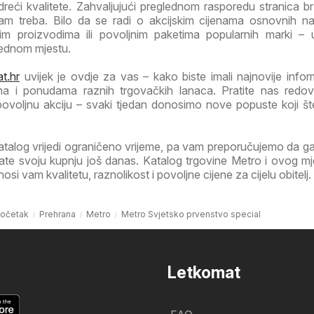
dreći kvalitete. Zahvaljujući preglednom rasporedu stranica b
m treba. Bilo da se radi o akcijskim cijenama osnovnih na
m proizvodima ili povoljnim paketima popularnih marki –
jednom mjestu.
t.hr
uvijek je ovdje za vas – kako biste imali najnovije infor
ma i ponudama raznih trgovačkih lanaca. Pratite nas redov
 povoljnu akciju – svaki tjedan donosimo nove popuste koji š
atalog vrijedi ograničeno vrijeme, pa vam preporučujemo da 
irate svoju kupnju još danas. Katalog trgovine Metro i ovog m
i vam kvalitetu, raznolikost i povoljne cijene za cijelu obitelj.
očetak
Prehrana
Metro
Metro Svjetsko prvenstvo special
Letkomat