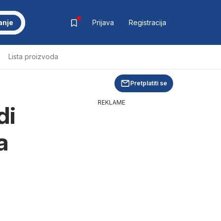
anje
Prijava
Registracija
Lista proizvoda
Pretplatiti se
REKLAME
di
a