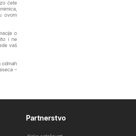
rzo ćete
mirnica,
 u ovom
macije o
ito i ne
tede vaš
ga odmah
jeseca –
Partnerstvo