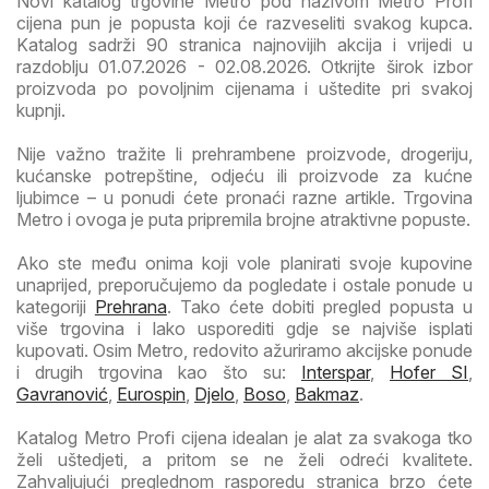
Novi katalog trgovine Metro pod nazivom Metro Profi
cijena pun je popusta koji će razveseliti svakog kupca.
Katalog sadrži 90 stranica najnovijih akcija i vrijedi u
razdoblju 01.07.2026 - 02.08.2026. Otkrijte širok izbor
proizvoda po povoljnim cijenama i uštedite pri svakoj
kupnji.
Nije važno tražite li prehrambene proizvode, drogeriju,
kućanske potrepštine, odjeću ili proizvode za kućne
ljubimce – u ponudi ćete pronaći razne artikle. Trgovina
Metro i ovoga je puta pripremila brojne atraktivne popuste.
Ako ste među onima koji vole planirati svoje kupovine
unaprijed, preporučujemo da pogledate i ostale ponude u
kategoriji
Prehrana
. Tako ćete dobiti pregled popusta u
više trgovina i lako usporediti gdje se najviše isplati
kupovati. Osim Metro, redovito ažuriramo akcijske ponude
i drugih trgovina kao što su:
Interspar
,
Hofer SI
,
Gavranović
,
Eurospin
,
Djelo
,
Boso
,
Bakmaz
.
Katalog Metro Profi cijena idealan je alat za svakoga tko
želi uštedjeti, a pritom se ne želi odreći kvalitete.
Zahvaljujući preglednom rasporedu stranica brzo ćete