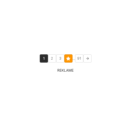
...
1
2
3
91
REKLAME