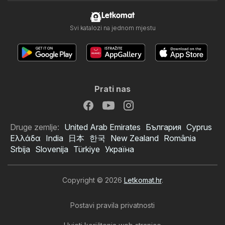
Letkomat
Svi katalozi na jednom mjestu
Prati nas
Druge zemlje:
United Arab Emirates
България
Cyprus
Ελλάδα
India
日本
한국
New Zealand
România
Srbija
Slovenija
Türkiye
Україна
Copyright © 2026
Letkomat.hr
.
Postavi pravila privatnosti