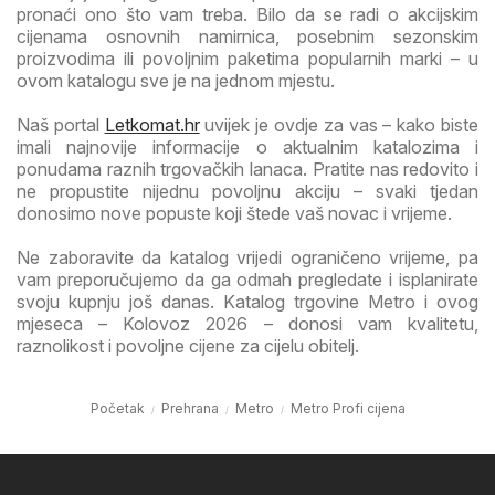
pronaći ono što vam treba. Bilo da se radi o akcijskim
cijenama osnovnih namirnica, posebnim sezonskim
proizvodima ili povoljnim paketima popularnih marki – u
ovom katalogu sve je na jednom mjestu.
Naš portal
Letkomat.hr
uvijek je ovdje za vas – kako biste
imali najnovije informacije o aktualnim katalozima i
ponudama raznih trgovačkih lanaca. Pratite nas redovito i
ne propustite nijednu povoljnu akciju – svaki tjedan
donosimo nove popuste koji štede vaš novac i vrijeme.
Ne zaboravite da katalog vrijedi ograničeno vrijeme, pa
vam preporučujemo da ga odmah pregledate i isplanirate
svoju kupnju još danas. Katalog trgovine Metro i ovog
mjeseca – Kolovoz 2026 – donosi vam kvalitetu,
raznolikost i povoljne cijene za cijelu obitelj.
Početak
Prehrana
Metro
Metro Profi cijena