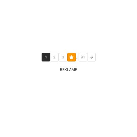
...
1
2
3
91
REKLAME