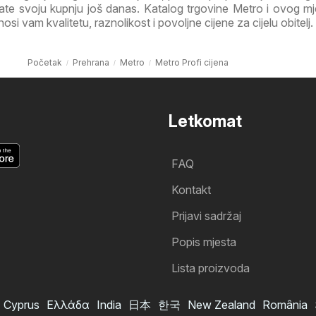
irate svoju kupnju još danas. Katalog trgovine Metro i ovog m
i vam kvalitetu, raznolikost i povoljne cijene za cijelu obitelj.
Početak
Prehrana
Metro
Metro Profi cijena
Letkomat
FAQ
Kontakt
Prijavi sadržaj
Popis mjesta
Lista proizvoda
Cyprus
Ελλάδα
India
日本
한국
New Zealand
România