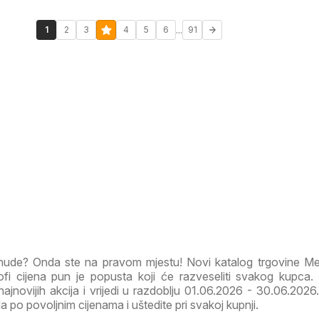
...
1
2
3
4
5
6
91
onude? Onda ste na pravom mjestu! Novi katalog trgovine M
i cijena pun je popusta koji će razveseliti svakog kupca.
ajnovijih akcija i vrijedi u razdoblju 01.06.2026 - 30.06.2026. 
a po povoljnim cijenama i uštedite pri svakoj kupnji.