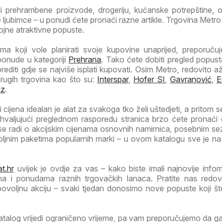
li prehrambene proizvode, drogeriju, kućanske potrepštine, od
ljubimce – u ponudi ćete pronaći razne artikle. Trgovina Metro
rojne atraktivne popuste.
a koji vole planirati svoje kupovine unaprijed, preporuč
ponude u kategoriji
Prehrana
. Tako ćete dobiti pregled popust
orediti gdje se najviše isplati kupovati. Osim Metro, redovito a
drugih trgovina kao što su:
Interspar
,
Hofer SI
,
Gavranović
,
E
az
.
cijena idealan je alat za svakoga tko želi uštedjeti, a pritom s
Zahvaljujući preglednom rasporedu stranica brzo ćete pronaći
 se radi o akcijskim cijenama osnovnih namirnica, posebnim s
voljnim paketima popularnih marki – u ovom katalogu sve je n
t.hr
uvijek je ovdje za vas – kako biste imali najnovije infor
ma i ponudama raznih trgovačkih lanaca. Pratite nas redov
 povoljnu akciju – svaki tjedan donosimo nove popuste koji š
atalog vrijedi ograničeno vrijeme, pa vam preporučujemo da 