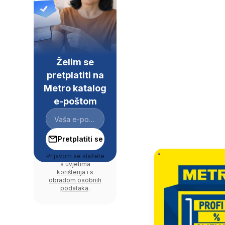
Želim se
pretplatiti na
Metro katalog
e-poštom
Pretplatiti se
Prijavom se slažete
s
uvjetima
korištenja
i s
obradom osobnih
podataka
.