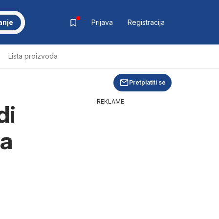
anje
Prijava
Registracija
Lista proizvoda
Pretplatiti se
REKLAME
di
ja