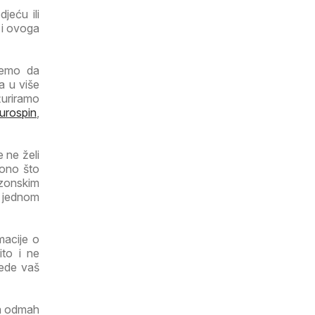
jeću ili
 i ovoga
ujemo da
a u više
žuriramo
urospin
,
e ne želi
 ono što
ezonskim
a jednom
macije o
ito i ne
tede vaš
ga odmah