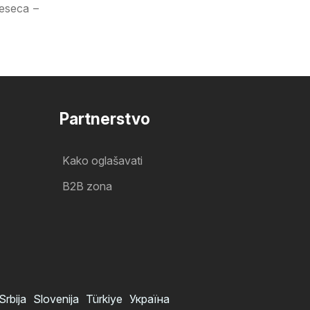
jeseca –
Partnerstvo
Kako oglašavati
B2B zona
Srbija
Slovenija
Türkiye
Україна