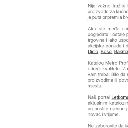
Nije važno tražite 
proizvode za kućne 
je puta pripremila b
Ako ste među onim
pogledate i ostale 
trgovina i lako usp
akcijske ponude i 
Djelo
,
Boso
,
Bakm
Katalog Metro Profi 
odreći kvalitete. 
vam treba. Bilo da
proizvodima ili po
mjestu.
Naš portal
Letkoma
aktualnim katalozi
propustite nijednu
novac i vrijeme.
Ne zaboravite da k