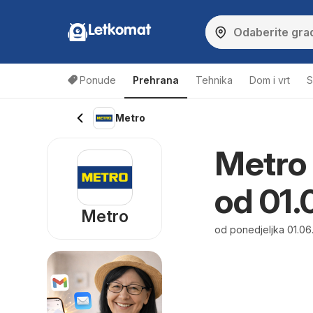
Letkomat
Ponude
Prehrana
Tehnika
Dom i vrt
S
Metro
Metro 
od 01.
Metro
od ponedjeljka 01.06