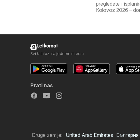
pregledate i isplan
Kolovoz 2026 – donos
Letkomat
Svi katalozi na jednom mjestu
Prati nas
Druge zemlje:
United Arab Emirates
България