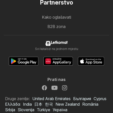
Partnerstvo
Kako oglašavati
B2B zona
Letkomat
Svi katalozi na jednom mjestu
Prati nas
Druge zemlje:
United Arab Emirates
България
Cyprus
Ελλάδα
India
日本
한국
New Zealand
România
Srbija
Slovenija
Türkiye
Україна