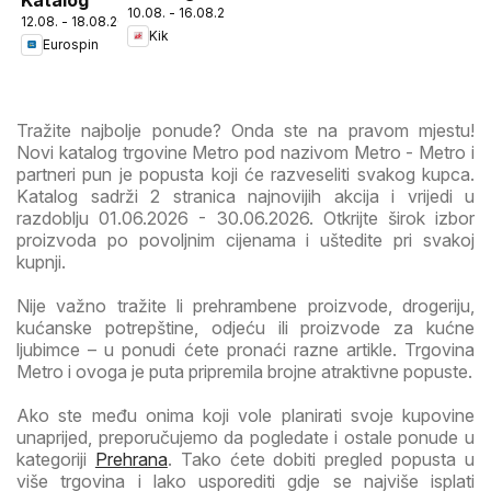
10.08. - 16.08.2026
12.08. - 18.08.2026
Kik
Eurospin
Tražite najbolje ponude? Onda ste na pravom mjestu!
Novi katalog trgovine Metro pod nazivom Metro - Metro i
partneri pun je popusta koji će razveseliti svakog kupca.
Katalog sadrži 2 stranica najnovijih akcija i vrijedi u
razdoblju 01.06.2026 - 30.06.2026. Otkrijte širok izbor
proizvoda po povoljnim cijenama i uštedite pri svakoj
kupnji.
Nije važno tražite li prehrambene proizvode, drogeriju,
kućanske potrepštine, odjeću ili proizvode za kućne
ljubimce – u ponudi ćete pronaći razne artikle. Trgovina
Metro i ovoga je puta pripremila brojne atraktivne popuste.
Ako ste među onima koji vole planirati svoje kupovine
unaprijed, preporučujemo da pogledate i ostale ponude u
kategoriji
Prehrana
. Tako ćete dobiti pregled popusta u
više trgovina i lako usporediti gdje se najviše isplati