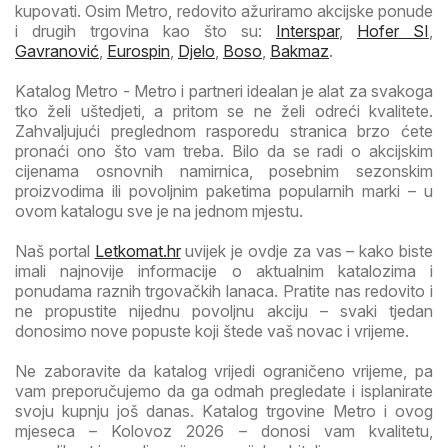
kupovati. Osim Metro, redovito ažuriramo akcijske ponude
i drugih trgovina kao što su:
Interspar
,
Hofer SI
,
Gavranović
,
Eurospin
,
Djelo
,
Boso
,
Bakmaz
.
Katalog Metro - Metro i partneri idealan je alat za svakoga
tko želi uštedjeti, a pritom se ne želi odreći kvalitete.
Zahvaljujući preglednom rasporedu stranica brzo ćete
pronaći ono što vam treba. Bilo da se radi o akcijskim
cijenama osnovnih namirnica, posebnim sezonskim
proizvodima ili povoljnim paketima popularnih marki – u
ovom katalogu sve je na jednom mjestu.
Naš portal
Letkomat.hr
uvijek je ovdje za vas – kako biste
imali najnovije informacije o aktualnim katalozima i
ponudama raznih trgovačkih lanaca. Pratite nas redovito i
ne propustite nijednu povoljnu akciju – svaki tjedan
donosimo nove popuste koji štede vaš novac i vrijeme.
Ne zaboravite da katalog vrijedi ograničeno vrijeme, pa
vam preporučujemo da ga odmah pregledate i isplanirate
svoju kupnju još danas. Katalog trgovine Metro i ovog
mjeseca – Kolovoz 2026 – donosi vam kvalitetu,