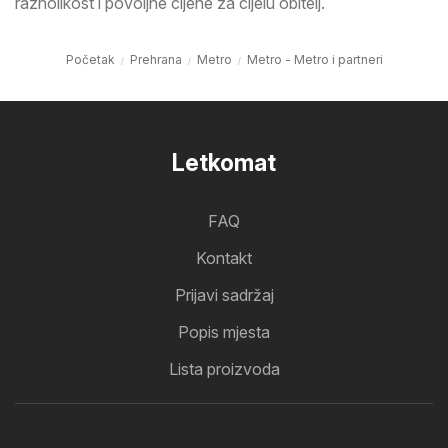
raznolikost i povoljne cijene za cijelu obitelj.
Početak
Prehrana
Metro
Metro - Metro i partneri
Letkomat
FAQ
Kontakt
Prijavi sadržaj
Popis mjesta
Lista proizvoda