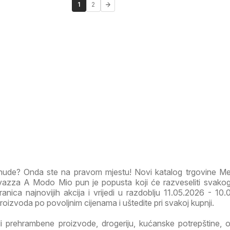
1
2
onude? Onda ste na pravom mjestu! Novi katalog trgovine M
azza A Modo Mio pun je popusta koji će razveseliti svako
ranica najnovijih akcija i vrijedi u razdoblju 11.05.2026 - 10.
 proizvoda po povoljnim cijenama i uštedite pri svakoj kupnji.
li prehrambene proizvode, drogeriju, kućanske potrepštine, od