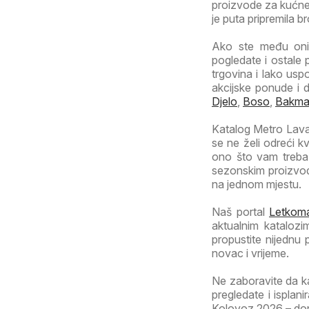
proizvode za kućne 
je puta pripremila b
Ako ste među onim
pogledate i ostale 
trgovina i lako usp
akcijske ponude i 
Djelo
,
Boso
,
Bakm
Katalog Metro Lavaz
se ne želi odreći k
ono što vam treba.
sezonskim proizvod
na jednom mjestu.
Naš portal
Letkoma
aktualnim katalozi
propustite nijednu
novac i vrijeme.
Ne zaboravite da k
pregledate i isplan
Kolovoz 2026 – donos