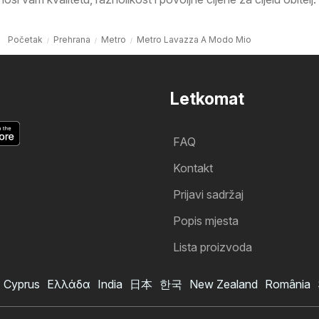
Početak
Prehrana
Metro
Metro Lavazza A Modo Mio
Letkomat
FAQ
Kontakt
Prijavi sadržaj
Popis mjesta
Lista proizvoda
Cyprus
Ελλάδα
India
日本
한국
New Zealand
România
Metro katalog