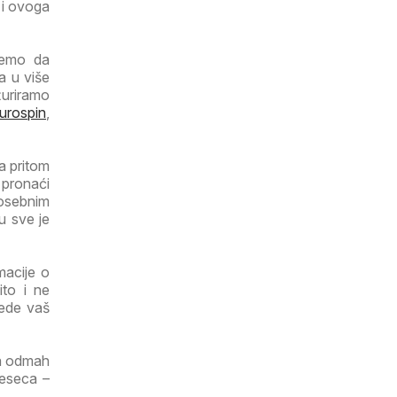
 i ovoga
ujemo da
a u više
žuriramo
urospin
,
a pritom
 pronaći
posebnim
u sve je
macije o
ito i ne
tede vaš
ga odmah
jeseca –