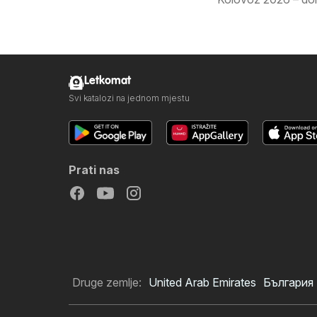
Letkomat
Svi katalozi na jednom mjestu
Prati nas
Druge zemlje:
United Arab Emirates
България