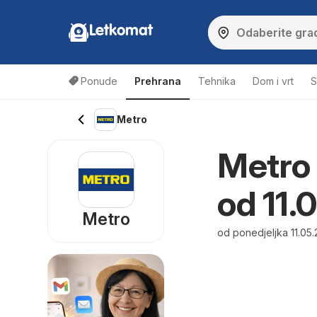
Letkomat
Ponude
Prehrana
Tehnika
Dom i vrt
S
Metro
Metro 
od 11.
Metro
od ponedjeljka 11.05