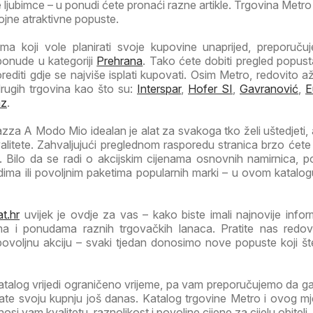
ljubimce – u ponudi ćete pronaći razne artikle. Trgovina Metro
rojne atraktivne popuste.
a koji vole planirati svoje kupovine unaprijed, preporuč
ponude u kategoriji
Prehrana
. Tako ćete dobiti pregled popust
orediti gdje se najviše isplati kupovati. Osim Metro, redovito a
drugih trgovina kao što su:
Interspar
,
Hofer SI
,
Gavranović
,
E
az
.
za A Modo Mio idealan je alat za svakoga tko želi uštedjeti, 
valitete. Zahvaljujući preglednom rasporedu stranica brzo ćete
 Bilo da se radi o akcijskim cijenama osnovnih namirnica, 
ima ili povoljnim paketima popularnih marki – u ovom katalog
t.hr
uvijek je ovdje za vas – kako biste imali najnovije infor
ma i ponudama raznih trgovačkih lanaca. Pratite nas redov
 povoljnu akciju – svaki tjedan donosimo nove popuste koji š
atalog vrijedi ograničeno vrijeme, pa vam preporučujemo da 
irate svoju kupnju još danas. Katalog trgovine Metro i ovog m
i vam kvalitetu, raznolikost i povoljne cijene za cijelu obitelj.