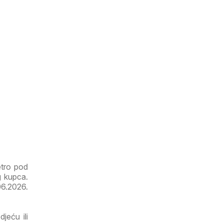
etro pod
g kupca.
06.2026.
jeću ili