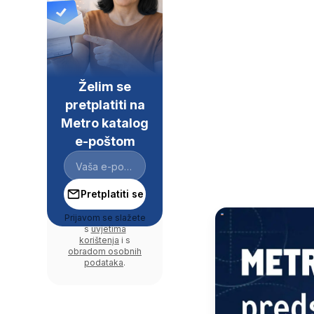
Želim se
pretplatiti na
Metro katalog
e-poštom
Pretplatiti se
Prijavom se slažete
s
uvjetima
korištenja
i s
obradom osobnih
podataka
.