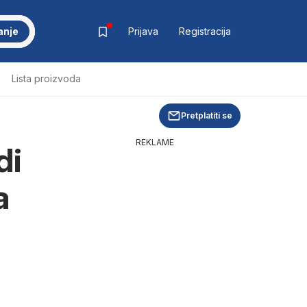
anje
Prijava
Registracija
Lista proizvoda
Pretplatiti se
REKLAME
di
a