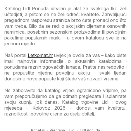
Katalog Lidl Ponuda idealan je alat za svakoga tko želi
uštedjeti, a pritom se ne želi odreći kvalitete. Zahvaljujući
preglednom rasporedu stranica brzo ćete pronaći ono što
vam treba. Bilo da se radi o akcijskim cijenama osnovnih
namirnica, posebnim sezonskim proizvodima ili povoljnim
paketima popularnih marki – u ovom katalogu sve je na
jednom mjestu.
Naš portal
Letkomat.hr
uvijek je ovdje za vas – kako biste
imali najnovije informacije o aktualnim katalozima i
ponudama raznih trgovačkih lanaca. Pratite nas redovito i
ne propustite nijednu povoljnu akciju – svaki tjedan
donosimo nove popuste koji štede vaš novac i vrijeme.
Ne zaboravite da katalog vrijedi ograničeno vrijeme, pa
vam preporučujemo da ga odmah pregledate i isplanirate
svoju kupnju još danas. Katalog trgovine Lidl i ovog
mjeseca – Kolovoz 2026 – donosi vam kvalitetu,
raznolikost i povoljne cijene za cijelu obitelj.
Početak
Prehrana
Lidl
Lidl Ponuda