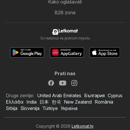
Kako oglašavati
B2B zona
Letkomat
Svi katalozi na jednom mjestu
Prati nas
Druge zemlje:
United Arab Emirates
България
Cyprus
Ελλάδα
India
日本
한국
New Zealand
România
Srbija
Slovenija
Türkiye
Україна
Copyright © 2026
Letkomat.hr
.