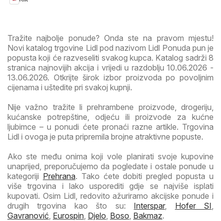
Tražite najbolje ponude? Onda ste na pravom mjestu!
Novi katalog trgovine Lidl pod nazivom Lidl Ponuda pun je
popusta koji će razveseliti svakog kupca. Katalog sadrži 8
stranica najnovijih akcija i vrijedi u razdoblju 10.06.2026 -
13.06.2026. Otkrijte širok izbor proizvoda po povoljnim
cijenama i uštedite pri svakoj kupnji.
Nije važno tražite li prehrambene proizvode, drogeriju,
kućanske potrepštine, odjeću ili proizvode za kućne
ljubimce – u ponudi ćete pronaći razne artikle. Trgovina
Lidl i ovoga je puta pripremila brojne atraktivne popuste.
Ako ste među onima koji vole planirati svoje kupovine
unaprijed, preporučujemo da pogledate i ostale ponude u
kategoriji
Prehrana
. Tako ćete dobiti pregled popusta u
više trgovina i lako usporediti gdje se najviše isplati
kupovati. Osim Lidl, redovito ažuriramo akcijske ponude i
drugih trgovina kao što su:
Interspar
,
Hofer SI
,
Gavranović
,
Eurospin
,
Djelo
,
Boso
,
Bakmaz
.