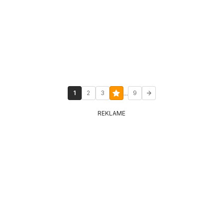
...
1
2
3
9
REKLAME