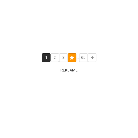
...
1
2
3
65
REKLAME