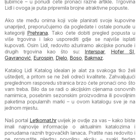
ljubimce – u ponudi ćete pronaći razne artikle. Trgovina
Lidl i ovoga je puta pripremila brojne atraktivne popuste.
Ako ste među onima koji vole planirati svoje kupovine
unaprijed, preporučujemo da pogledate i ostale ponude u
kategoriji
Prehrana
. Tako ćete dobiti pregled popusta u
više trgovina i lako usporediti gdje se najviše isplati
kupovati. Osim Lidl, redovito ažuriramo akcijske ponude i
drugih trgovina kao što su:
Interspar
,
Hofer SI
,
Gavranović
,
Eurospin
,
Djelo
,
Boso
,
Bakmaz
.
Katalog Lidl Katalog idealan je alat za svakoga tko želi
uštedjeti, a pritom se ne želi odreći kvalitete. Zahvaljujući
preglednom rasporedu stranica brzo ćete pronaći ono što
vam treba. Bilo da se radi o akcijskim cijenama osnovnih
namirnica, posebnim sezonskim proizvodima ili povoljnim
paketima popularnih marki – u ovom katalogu sve je na
jednom mjestu.
Naš portal
Letkomat.hr
uvijek je ovdje za vas – kako biste
imali najnovije informacije o aktualnim katalozima i
ponudama raznih trgovačkih lanaca. Pratite nas redovito i
ne propustite nijednu povoljnu akciju – svaki tjedan