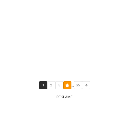
...
1
2
3
65
REKLAME