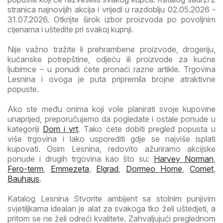
stranica najnovijih akcija i vrijedi u razdoblju 02.05.2026 -
31.07.2026. Otkrijte širok izbor proizvoda po povoljnim
cijenama i uštedite pri svakoj kupnji.
Nije važno tražite li prehrambene proizvode, drogeriju,
kućanske potrepštine, odjeću ili proizvode za kućne
ljubimce – u ponudi ćete pronaći razne artikle. Trgovina
Lesnina i ovoga je puta pripremila brojne atraktivne
popuste.
Ako ste među onima koji vole planirati svoje kupovine
unaprijed, preporučujemo da pogledate i ostale ponude u
kategoriji
Dom i vrt
. Tako ćete dobiti pregled popusta u
više trgovina i lako usporediti gdje se najviše isplati
kupovati. Osim Lesnina, redovito ažuriramo akcijske
ponude i drugih trgovina kao što su:
Harvey Norman
,
Fero-term
,
Emmezeta
,
Elgrad
,
Dormeo Home
,
Comet
,
Bauhaus
.
Katalog Lesnina Stvorite ambijent sa stolnim punjivim
svjetiljkama idealan je alat za svakoga tko želi uštedjeti, a
pritom se ne želi odreći kvalitete. Zahvaljujući preglednom