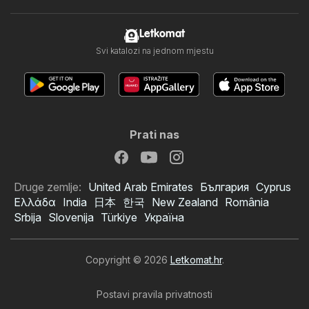
Letkomat
Svi katalozi na jednom mjestu
Prati nas
Druge zemlje:
United Arab Emirates
България
Cyprus
Ελλάδα
India
日本
한국
New Zealand
România
Srbija
Slovenija
Türkiye
Україна
Copyright © 2026
Letkomat.hr
.
Postavi pravila privatnosti