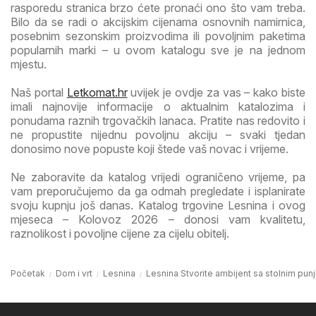
rasporedu stranica brzo ćete pronaći ono što vam treba.
Bilo da se radi o akcijskim cijenama osnovnih namirnica,
posebnim sezonskim proizvodima ili povoljnim paketima
popularnih marki – u ovom katalogu sve je na jednom
mjestu.
Naš portal
Letkomat.hr
uvijek je ovdje za vas – kako biste
imali najnovije informacije o aktualnim katalozima i
ponudama raznih trgovačkih lanaca. Pratite nas redovito i
ne propustite nijednu povoljnu akciju – svaki tjedan
donosimo nove popuste koji štede vaš novac i vrijeme.
Ne zaboravite da katalog vrijedi ograničeno vrijeme, pa
vam preporučujemo da ga odmah pregledate i isplanirate
svoju kupnju još danas. Katalog trgovine Lesnina i ovog
mjeseca – Kolovoz 2026 – donosi vam kvalitetu,
raznolikost i povoljne cijene za cijelu obitelj.
Početak
Dom i vrt
Lesnina
Lesnina Stvorite ambijent sa stolnim punj